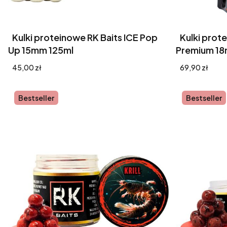
Kulki proteinowe RK Baits ICE Pop
Kulki prot
Up 15mm 125ml
Premium 18
Cena
Cena
45,00 zł
69,90 zł
Bestseller
Bestseller