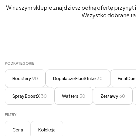
W naszym sklepie znajdziesz pełną ofertę przynęt i
Wszystko dobrane tak
PODKATEGORIE
Boostery
90
Dopalacze FluoStrike
30
Final Dum
Spray BoostX
30
Wafters
30
Zestawy
60
FILTRY
Cena
Kolekcja