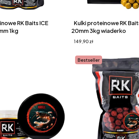
einowe RK Baits ICE
Kulki proteinowe RK Bait
mm 1kg
20mm 3kg wiaderko
Cena
149,90 zł
Bestseller