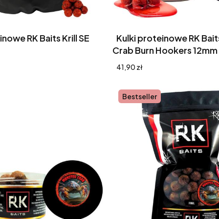
inowe RK Baits Krill SE
Kulki proteinowe RK Bai
Crab Burn Hookers 12mm
Cena
41,90 zł
Bestseller