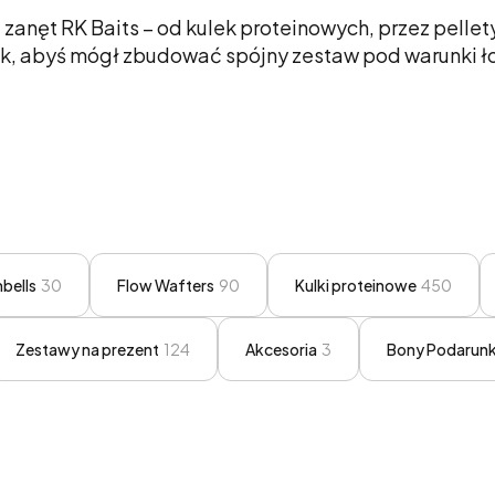
 zanęt RK Baits – od kulek proteinowych, przez pelle
, abyś mógł zbudować spójny zestaw pod warunki łow
bells
30
Flow Wafters
90
Kulki proteinowe
450
Zestawy na prezent
124
Akcesoria
3
Bony Podarun