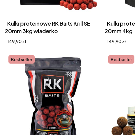
Kulki proteinowe RK Baits Krill SE
Kulki prote
20mm 3kg wiaderko
20mm 4kg
Cena
Cena
149,90 zł
149,90 zł
Bestseller
Bestseller