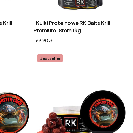
 Krill
Kulki Proteinowe RK Baits Krill
Premium 18mm 1kg
Cena
69,90 zł
Bestseller