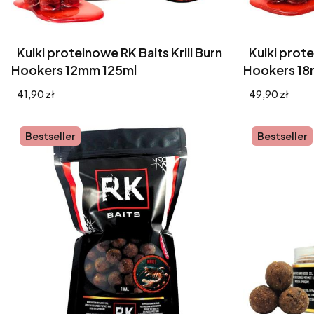
Kulki proteinowe RK Baits Krill Burn
Kulki prote
Hookers 12mm 125ml
Hookers 1
Cena
Cena
41,90 zł
49,90 zł
Bestseller
Bestseller