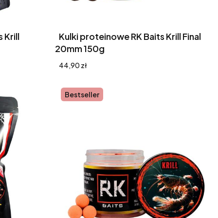
Krill
Kulki proteinowe RK Baits Krill Final
20mm 150g
Cena
44,90 zł
Bestseller