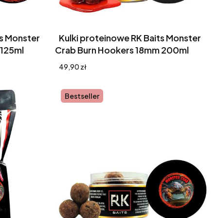
ts Monster
Kulki proteinowe RK Baits Monster
 125ml
Crab Burn Hookers 18mm 200ml
Cena
49,90 zł
Bestseller