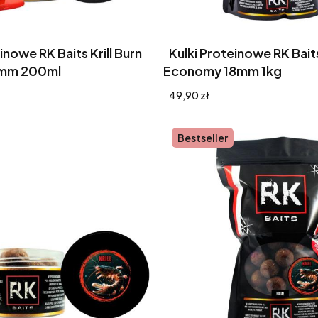
inowe RK Baits Krill Burn
Kulki Proteinowe RK Baits 
8mm 200ml
Economy 18mm 1kg
Cena
49,90 zł
Bestseller