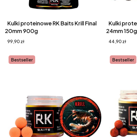
Kulki proteinowe RK Baits Krill Final
Kulki prote
20mm 900g
24mm 150g
Cena
Cena
99,90 zł
44,90 zł
Bestseller
Bestseller