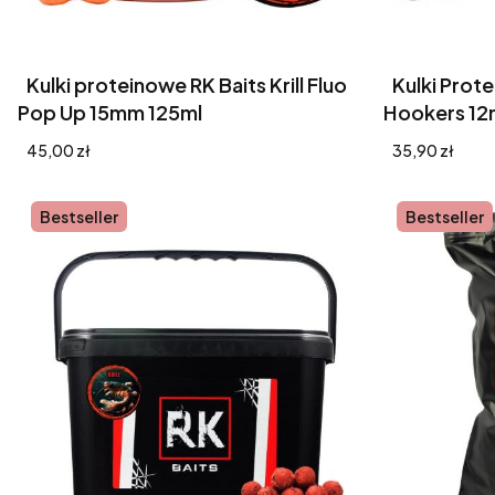
Kulki proteinowe RK Baits Krill Fluo
Kulki Prote
Pop Up 15mm 125ml
Hookers 12
Cena
Cena
45,00 zł
35,90 zł
Bestseller
Bestseller