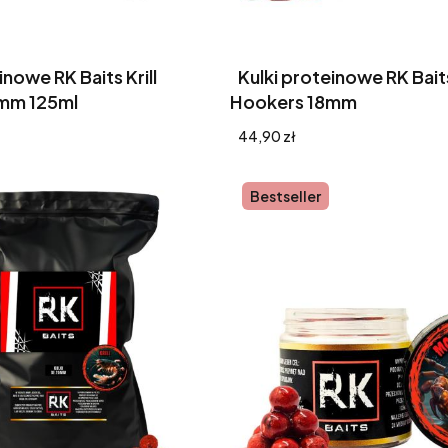
inowe RK Baits Krill
Kulki proteinowe RK Baits
mm 125ml
Hookers 18mm
Cena
44,90 zł
Bestseller