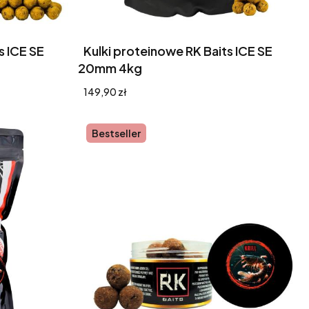
s ICE SE
Kulki proteinowe RK Baits ICE SE
20mm 4kg
Cena
149,90 zł
Bestseller