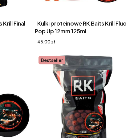
Krill Final
Kulki proteinowe RK Baits Krill Fluo
Pop Up 12mm 125ml
Cena
45,00 zł
Bestseller