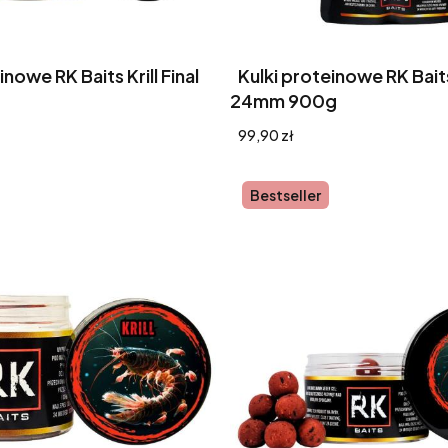
inowe RK Baits Krill Final
Kulki proteinowe RK Baits 
24mm 900g
Cena
99,90 zł
Bestseller