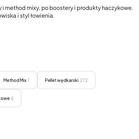
ty i method mixy, po boostery i produkty haczykowe.
iska i styl łowienia.
Method Mix
1
Pellet wędkarski
272
kowe
6