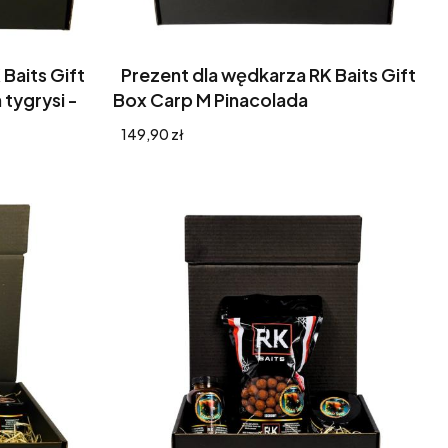
Baits Gift
Prezent dla wędkarza RK Baits Gift
tygrysi -
Box Carp M Pinacolada
Cena
149,90 zł