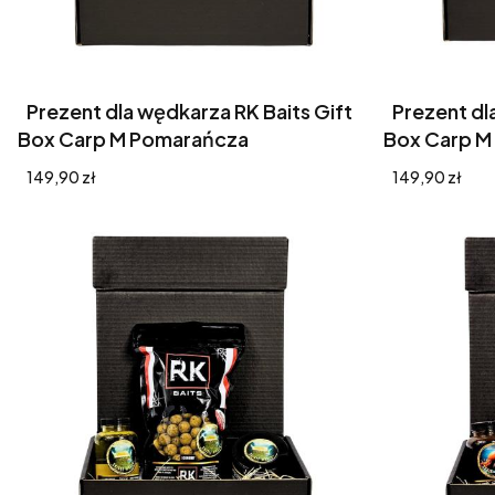
Prezent dla wędkarza RK Baits Gift
Prezent dl
Box Carp M Pomarańcza
Box Carp M 
Cena
Cena
149,90 zł
149,90 zł