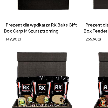
Prezent dla wędkarza RK Baits Gift
Prezent dl
Box Carp M Szursztroming
Box Feeder
Cena
Cena
149,90 zł
255,90 zł