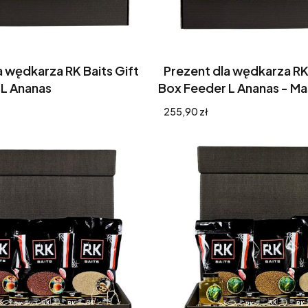
a wędkarza RK Baits Gift
Prezent dla wędkarza RK 
 L Ananas
Box Feeder L Ananas - Ma
Cena
255,90 zł