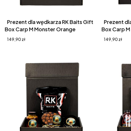
Prezent dla wędkarza RK Baits Gift
Prezent dl
Box Carp M Monster Orange
Box Carp M 
Cena
Cena
149,90 zł
149,90 zł