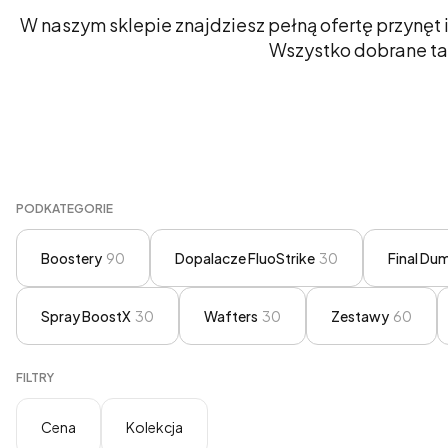
W naszym sklepie znajdziesz pełną ofertę przynęt i
Wszystko dobrane tak
PODKATEGORIE
Boostery
90
Dopalacze FluoStrike
30
Final Dum
Spray BoostX
30
Wafters
30
Zestawy
60
FILTRY
Cena
Kolekcja