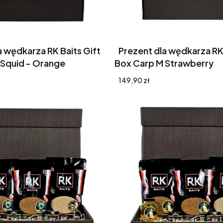
a wędkarza RK Baits Gift
Prezent dla wędkarza RK 
 Squid - Orange
Box Carp M Strawberry
Cena
149,90 zł