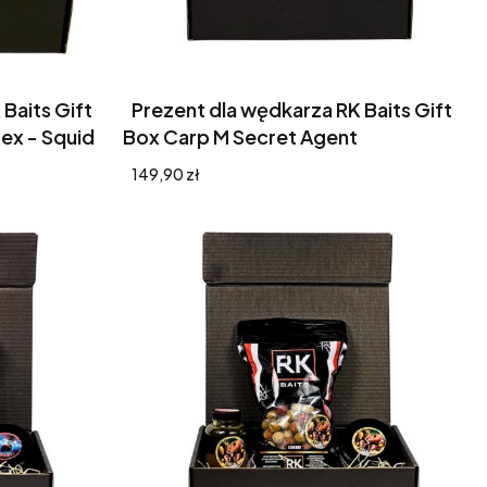
Baits Gift
Prezent dla wędkarza RK Baits Gift
ex - Squid
Box Carp M Secret Agent
Cena
149,90 zł