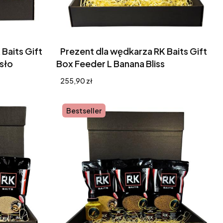
Baits Gift
Prezent dla wędkarza RK Baits Gift
sło
Box Feeder L Banana Bliss
Cena
255,90 zł
Bestseller