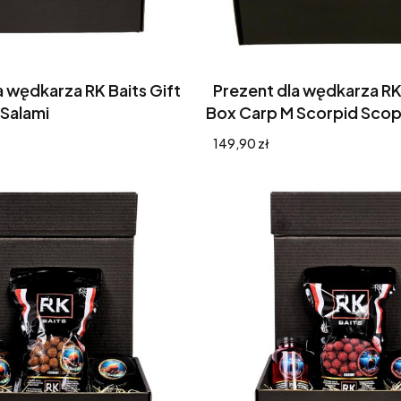
a wędkarza RK Baits Gift
Prezent dla wędkarza RK 
Salami
Box Carp M Scorpid Scop
Cena
149,90 zł