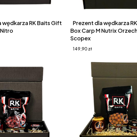
a wędkarza RK Baits Gift
Prezent dla wędkarza RK 
Nitro
Box Carp M Nutrix Orzech 
Scopex
Cena
149,90 zł