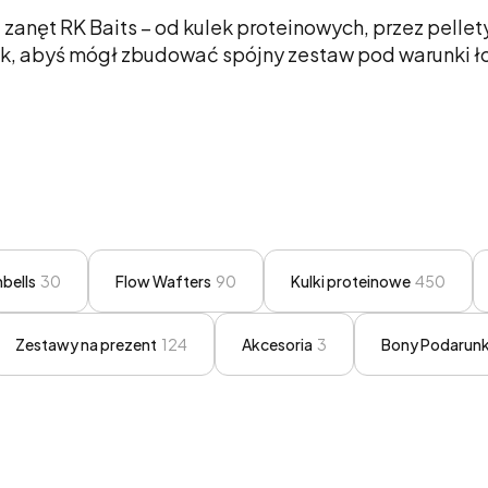
 zanęt RK Baits – od kulek proteinowych, przez pelle
, abyś mógł zbudować spójny zestaw pod warunki łow
bells
30
Flow Wafters
90
Kulki proteinowe
450
Zestawy na prezent
124
Akcesoria
3
Bony Podarun