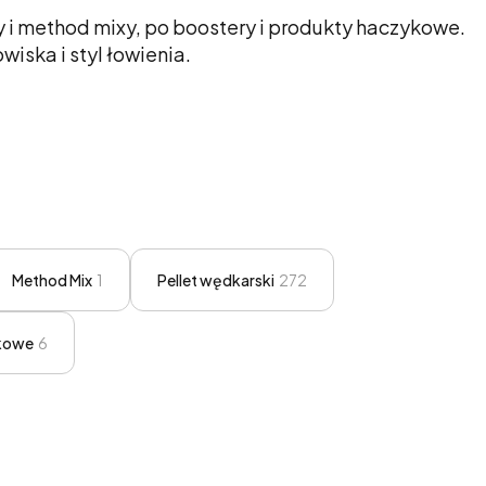
ty i method mixy, po boostery i produkty haczykowe.
iska i styl łowienia.
Method Mix
1
Pellet wędkarski
272
kowe
6