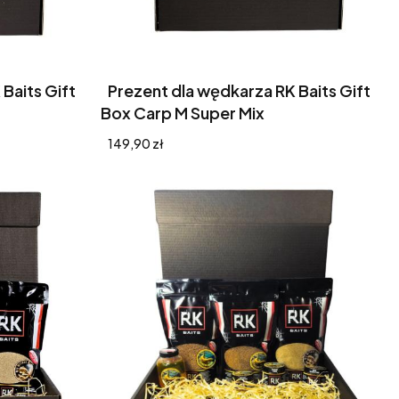
Baits Gift
Prezent dla wędkarza RK Baits Gift
Box Carp M Super Mix
Cena
149,90 zł