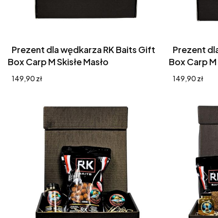
Prezent dla wędkarza RK Baits Gift
Prezent dl
Box Carp M Skisłe Masło
Box Carp M
Cena
Cena
149,90 zł
149,90 zł