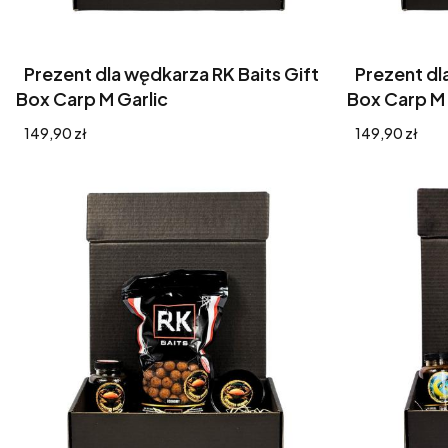
Prezent dla wędkarza RK Baits Gift
Prezent dl
Box Carp M Garlic
Box Carp M
Cena
Cena
149,90 zł
149,90 zł