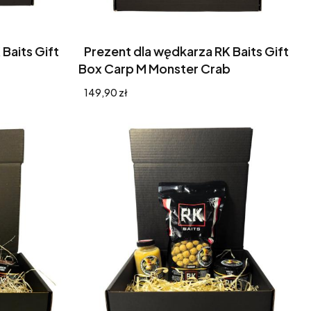
Baits Gift
Prezent dla wędkarza RK Baits Gift
Box Carp M Monster Crab
Cena
149,90 zł