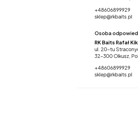
+48606899929
sklep@rkbaits.pl
Osoba odpowiedzi
RK Baits Rafał Ki
ul. 20-tu Stracony
32-300 Olkusz, Po
+48606899929
sklep@rkbaits.pl