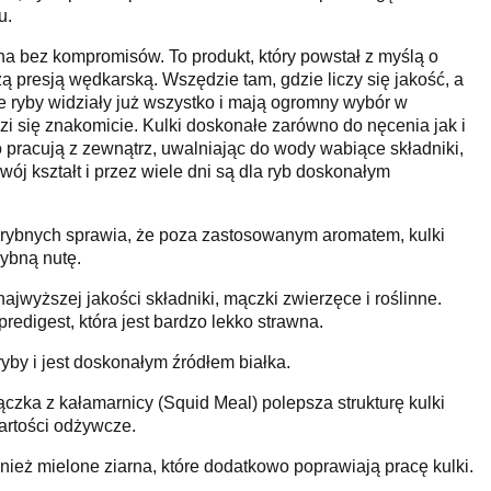
u.
ona bez kompromisów. To produkt, który powstał z myślą o
ą presją wędkarską. Wszędzie tam, gdzie liczy się jakość, a
zie ryby widziały już wszystko i mają ogromny wybór w
zi się znakomicie. Kulki doskonałe zarówno do nęcenia jak i
 pracują z zewnątrz, uwalniając do wody wabiące składniki,
ój kształt i przez wiele dni są dla ryb doskonałym
ybnych sprawia, że poza zastosowanym aromatem, kulki
ybną nutę.
jwyższej jakości składniki, mączki zwierzęce i roślinne.
edigest, która jest bardzo lekko strawna.
yby i jest doskonałym źródłem białka.
zka z kałamarnicy (Squid Meal) polepsza strukturę kulki
artości odżywcze.
nież mielone ziarna, które dodatkowo poprawiają pracę kulki.