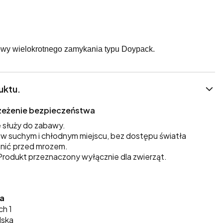
wy wielokrotnego zamykania typu Doypack.
uktu.
trzeżenie bezpieczeństwa
 służy do zabawy.
 suchym i chłodnym miejscu, bez dostępu światła
nić przed mrozem.
rodukt przeznaczony wyłącznie dla zwierząt.
ka
ch 1
lska