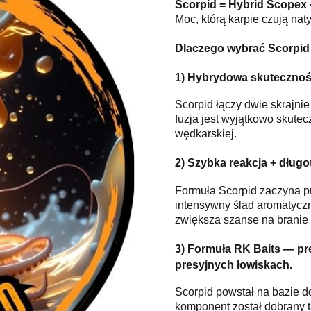
Scorpid = Hybrid Scopex 
Moc, którą karpie czują na
Dlaczego wybrać Scorpid
1) Hybrydowa skuteczność
Scorpid łączy dwie skrajnie
fuzja jest wyjątkowo skutec
wędkarskiej.
2) Szybka reakcja + długo
Formuła Scorpid zaczyna p
intensywny ślad aromatyczn
zwiększa szanse na branie
3) Formuła RK Baits — pr
presyjnych łowiskach.
Scorpid powstał na bazie d
komponent został dobrany t