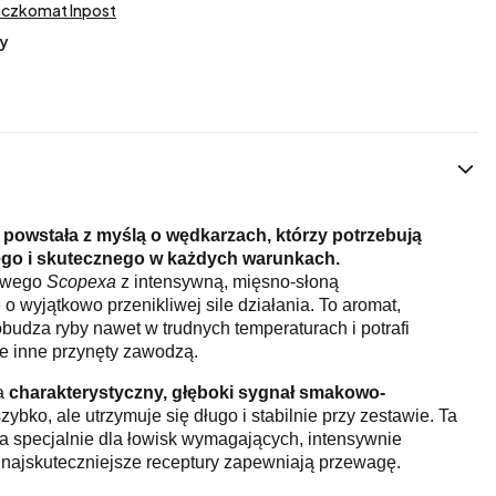
aczkomat Inpost
y
 powstała z myślą o wędkarzach, którzy potrzebują
go i skutecznego w każdych warunkach.
towego
Scopexa
z intensywną, mięsno-słoną
o wyjątkowo przenikliwej sile działania. To aromat,
obudza ryby nawet w trudnych temperaturach i potrafi
e inne przynęty zawodzą.
a
charakterystyczny, głęboki sygnał smakowo-
szybko, ale utrzymuje się długo i stabilnie przy zestawie. Ta
a specjalnie dla łowisk wymagających, intensywnie
 najskuteczniejsze receptury zapewniają przewagę.