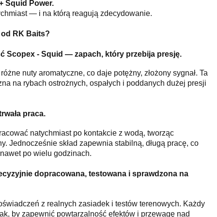
+ Squid Power.
tychmiast — i na którą reagują zdecydowanie.
 od RK Baits?
 Scopex - Squid — zapach, który przebija presję.
 różne nuty aromatyczne, co daje potężny, złożony sygnał. Ta
zna na rybach ostrożnych, ospałych i poddanych dużej presji
trwała praca.
racować natychmiast po kontakcie z wodą, tworząc
y. Jednocześnie skład zapewnia stabilną, długą pracę, co
 nawet po wielu godzinach.
ecyzyjnie dopracowana, testowana i sprawdzona na
oświadczeń z realnych zasiadek i testów terenowych. Każdy
ak, by zapewnić powtarzalność efektów i przewagę nad