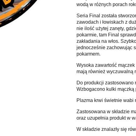
wodą w różnych porach rok
Seria Final została stworz
zawodach i łowiskach z duż
nie ilość użytej zanęty, gd
pokarmie, tam Final sprawd
zakładania na włos. Szybko
jednocześnie zachowując sw
pokarmem.
Wysoka zawartość mączek r
mają również wyczuwalną r
Do produkcji zastosowano na
Wzbogacono kulki mączką pr
Plazma krwi świetnie wabi r
Zastosowana w składzie mąc
oraz uzupełnia produkt w w
W składzie znalazły się rów