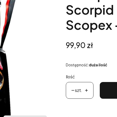
Scorpid
Scopex 
Cena
99,90 zł
Dostępność:
duża ilość
Ilość
szt.