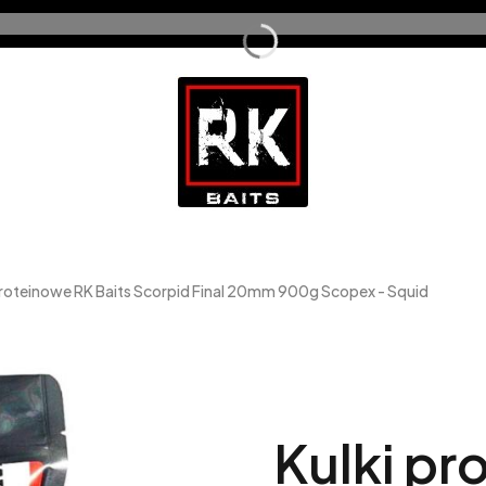
proteinowe RK Baits Scorpid Final 20mm 900g Scopex - Squid
Kulki pr