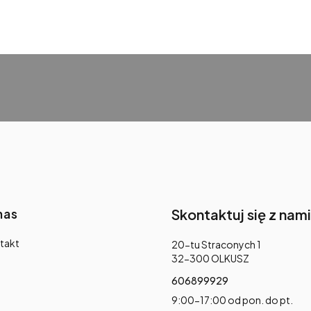
nas
Skontaktuj się z nami
takt
Adres:
20-tu Straconych 1
32-300 OLKUSZ
606899929
9:00-17:00 od pon. do pt.