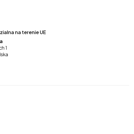
alna na terenie UE
ka
ch 1
lska