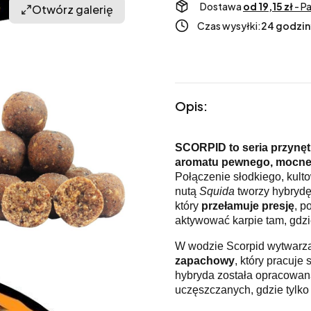
Dostawa
od 19,15 zł
- P
Otwórz galerię
Czas wysyłki:
24 godzin
Opis:
SCORPID to seria przynęt
aromatu pewnego, mocne
Połączenie słodkiego, kul
nutą
Squida
tworzy hybrydę 
który
przełamuje presję
, p
aktywować karpie tam, gdzi
W wodzie Scorpid wytwarz
zapachowy
, który pracuje 
hybryda została opracowan
uczęszczanych, gdzie tylko