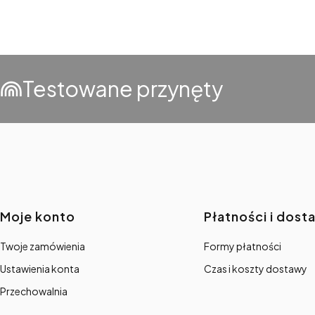
Testowane przynęty
Linki w stopce
Moje konto
Płatności i dost
Twoje zamówienia
Formy płatności
Ustawienia konta
Czas i koszty dostawy
Przechowalnia