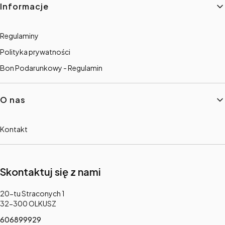
Informacje
Regulaminy
Polityka prywatności
Bon Podarunkowy - Regulamin
O nas
Kontakt
Skontaktuj się z nami
Adres:
20-tu Straconych 1
32-300 OLKUSZ
606899929