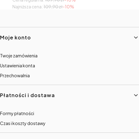
Najniższa cena:
109,90 zł
-10%
Linki w stopce
Moje konto
Twoje zamówienia
Ustawienia konta
Przechowalnia
Płatności i dostawa
Formy płatności
Czas i koszty dostawy