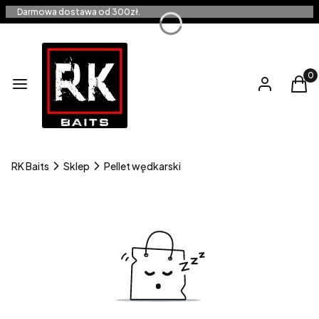
Darmowa dostawa od 300zł.
Produ
Menu
Zaloguj się
Kos
RK Baits
Sklep
Pellet wędkarski