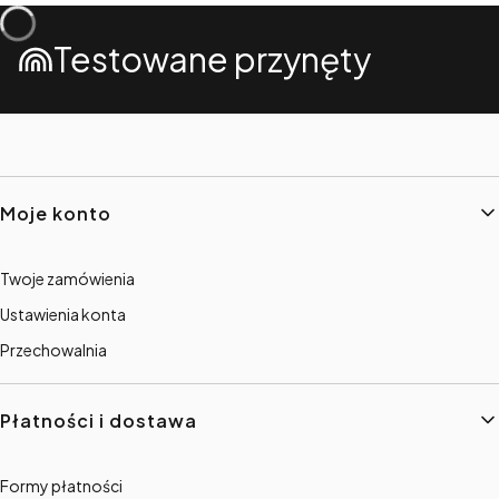
Testowane przynęty
Linki w stopce
Moje konto
Twoje zamówienia
Ustawienia konta
Przechowalnia
Płatności i dostawa
Formy płatności