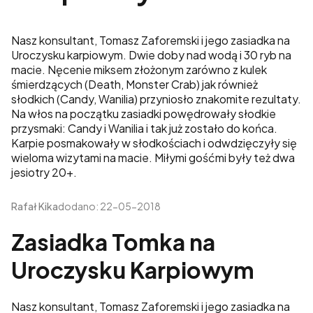
Nasz konsultant, Tomasz Zaforemski i jego zasiadka na
Uroczysku karpiowym. Dwie doby nad wodą i 30 ryb na
macie. Nęcenie miksem złożonym zarówno z kulek
śmierdzących (Death, Monster Crab) jak również
słodkich (Candy, Wanilia) przyniosło znakomite rezultaty.
Na włos na początku zasiadki powędrowały słodkie
przysmaki: Candy i Wanilia i tak już zostało do końca.
Karpie posmakowały w słodkościach i odwdzięczyły się
wieloma wizytami na macie. Miłymi gośćmi były też dwa
jesiotry 20+.
Rafał Kika
dodano: 22-05-2018
Zasiadka Tomka na
Uroczysku Karpiowym
Nasz konsultant, Tomasz Zaforemski i jego zasiadka na