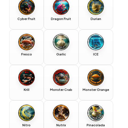
Cyber Fruit
Dragon Fruit
Durian
Fresco
Garlic
ICE
Krill
Monster Crab
Monster Orange
Nitro
Nutrix
Pinacolada