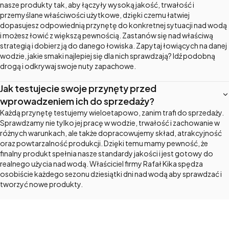
nasze produkty tak, aby łączyły wysoką jakość, trwałość i
przemyślane właściwości użytkowe, dzięki czemu łatwiej
dopasujesz odpowiednią przynętę do konkretnej sytuacji nad wodą
i możesz łowić z większą pewnością. Zastanów się nad właściwą
strategią i dobierz ją do danego łowiska. Zapytaj łowiących na danej
wodzie, jakie smaki najlepiej się dla nich sprawdzają? Idź podobną
drogą i odkrywaj swoje nuty zapachowe.
Jak testujecie swoje przynęty przed
wprowadzeniem ich do sprzedaży?
Każdą przynętę testujemy wieloetapowo, zanim trafi do sprzedaży.
Sprawdzamy nie tylko jej pracę w wodzie, trwałość i zachowanie w
różnych warunkach, ale także dopracowujemy skład, atrakcyjność
oraz powtarzalność produkcji. Dzięki temu mamy pewność, że
finalny produkt spełnia nasze standardy jakości i jest gotowy do
realnego użycia nad wodą. Właściciel firmy Rafał Kika spędza
osobiście każdego sezonu dziesiątki dni nad wodą aby sprawdzać i
tworzyć nowe produkty.