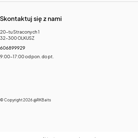
Skontaktuj się z nami
Adres:
20-tu Straconych 1
32-300 OLKUSZ
606899929
9:00-17:00 od pon. do pt.
© Copyright 2026 @RKBaits