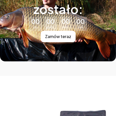
zostało:
Odliczanie czasu do: 2026-12-31 23:59:00
00
00
00
00
:
:
:
dni
godz.
min.
sek.
Zamów teraz