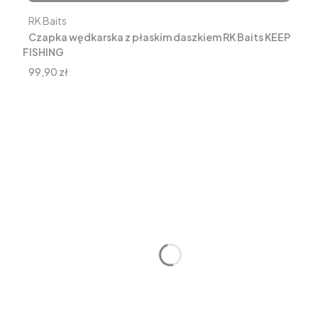
Producent
RK Baits
Czapka wędkarska z płaskim daszkiem RK Baits KEEP
FISHING
Cena
99,90 zł
Zestawy Karpiowe