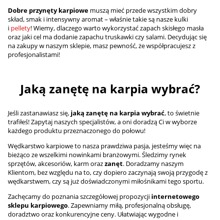
Dobre przynęty karpiowe
muszą mieć przede wszystkim dobry
skład, smak i intensywny aromat – właśnie takie są nasze kulki
i
pellety
! Wiemy, dlaczego warto wykorzystać zapach skisłego masła
oraz jaki cel ma dodanie zapachu truskawki czy salami. Decydując się
na zakupy w naszym sklepie, masz pewność, że współpracujesz z
profesjonalistami!
Jaką zanętę na karpia wybrać?
Jeśli zastanawiasz się,
jaką zanętę na karpia wybrać
, to świetnie
trafiłeś! Zapytaj naszych specjalistów, a oni doradzą Ci w wyborze
każdego produktu przeznaczonego do połowu!
Wędkarstwo karpiowe to nasza prawdziwa pasja, jesteśmy więc na
bieżąco ze wszelkimi nowinkami branżowymi. Śledzimy rynek
sprzętów, akcesoriów, karm oraz
zanęt
. Doradzamy naszym
Klientom, bez względu na to, czy dopiero zaczynają swoją przygodę z
wędkarstwem, czy są już doświadczonymi miłośnikami tego sportu.
Zachęcamy do poznania szczegółowej propozycji
internetowego
sklepu karpiowego
. Zapewniamy miłą, profesjonalną obsługę,
doradztwo oraz konkurencyjne ceny. Ułatwiając wygodne i