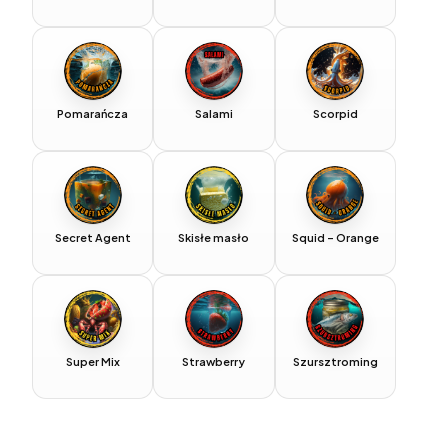
Pomarańcza
Salami
Scorpid
Secret Agent
Skisłe masło
Squid – Orange
Super Mix
Strawberry
Szursztroming