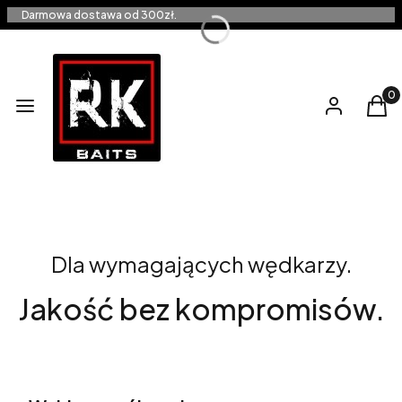
Darmowa dostawa od 300zł.
Produ
Menu
Zaloguj się
Kos
Przynęty dopracowane
w detalach.
Dla wymagających wędkarzy.
Jakość bez kompromisów.