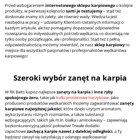
Przed wzbogaceniem
internetowego sklepu karpiowego
o kolejne
produkty, w pierwszej kolejności
sami je testujemy
– stąd też
doskonale znamy ich zalety, ale również wady. Wiedza ta jest
niezbędna w pracy – udzielamy Klientom rzetelnych informacji o
każdym artykule, ale też pomagamy dopasować odpowiednie
rozwiązania do indywidualnych potrzeb wędkarza, co doceniają nie
tylko osoby początkujące, ale i profesjonaliści. Stąd też z pełną
odpowiedzialnością możemy stwierdzić, że nasz
sklep karpiowy
to
miejsce dla wszystkich pasjonatów i profesjonalistów wędkarstwa
karpiowego!
Szeroki wybór zanęt na karpia
W RK Baits kupisz najlepsze
zanęty na karpia i inne ryby
spokojnego żeru
, takie jak
kulki proteinowe haczykowe
. Jako
producenci produktów wędkarskich możemy zagwarantować
zanęty
karpiowe najwyższej jakości
, które dzięki użytym aromatom,
wykorzystaniu różnych rozmiarów, a także substancji
wzbogacających, takich jak m.in. białka i aminokwasy – zapewniają
bezkonkurencyjną jakość połowów! Trwałe dodatki
zapachowe
zachęcą karpie nawet z dalekiej odległości
, a Ty
będziesz cieszył się satysfakcją z udanego wędkowania!