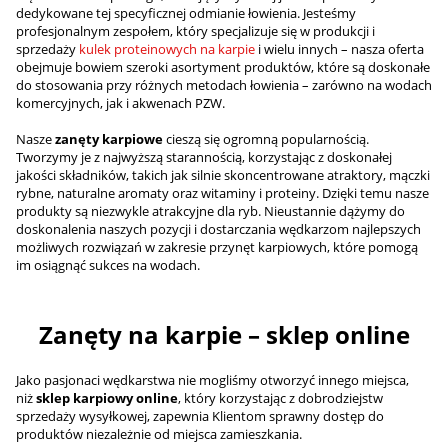
dedykowane tej specyficznej odmianie łowienia. Jesteśmy
profesjonalnym zespołem, który specjalizuje się w produkcji i
sprzedaży
kulek proteinowych na karpie
i wielu innych – nasza oferta
obejmuje bowiem szeroki asortyment produktów, które są doskonałe
do stosowania przy różnych metodach łowienia – zarówno na wodach
komercyjnych, jak i akwenach PZW.
Nasze
zanęty karpiowe
cieszą się ogromną popularnością.
Tworzymy je z najwyższą starannością, korzystając z doskonałej
jakości składników, takich jak silnie skoncentrowane atraktory, mączki
rybne, naturalne aromaty oraz witaminy i proteiny. Dzięki temu nasze
produkty są niezwykle atrakcyjne dla ryb. Nieustannie dążymy do
doskonalenia naszych pozycji i dostarczania wędkarzom najlepszych
możliwych rozwiązań w zakresie przynęt karpiowych, które pomogą
im osiągnąć sukces na wodach.
Zanęty na karpie – sklep online
Jako pasjonaci wędkarstwa nie mogliśmy otworzyć innego miejsca,
niż
sklep karpiowy online
, który korzystając z dobrodziejstw
sprzedaży wysyłkowej, zapewnia Klientom sprawny dostęp do
produktów niezależnie od miejsca zamieszkania.