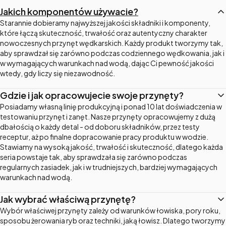
Jakich komponentów używacie?
Starannie dobieramy najwyższej jakości składniki i komponenty,
które łączą skuteczność, trwałość oraz autentyczny charakter
nowoczesnych przynęt wędkarskich. Każdy produkt tworzymy tak,
aby sprawdzał się zarówno podczas codziennego wędkowania, jak i
w wymagających warunkach nad wodą, dając Ci pewność jakości
wtedy, gdy liczy się niezawodność.
Gdzie i jak opracowujecie swoje przynęty?
Posiadamy własną linię produkcyjną i ponad 10 lat doświadczenia w
testowaniu przynęt i zanęt. Nasze przynęty opracowujemy z dużą
dbałością o każdy detal - od doboru składników, przez testy
receptur, aż po finalne dopracowanie pracy produktu w wodzie.
Stawiamy na wysoką jakość, trwałość i skuteczność, dlatego każda
seria powstaje tak, aby sprawdzała się zarówno podczas
regularnych zasiadek, jak i w trudniejszych, bardziej wymagających
warunkach nad wodą.
Jak wybrać właściwą przynętę?
Wybór właściwej przynęty zależy od warunków łowiska, pory roku,
sposobu żerowania ryb oraz techniki, jaką łowisz. Dlatego tworzymy