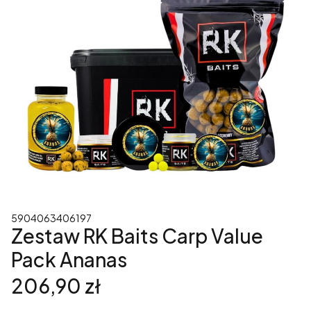
5904063406197
Zestaw RK Baits Carp Value
Pack Ananas
Cena
206,90 zł