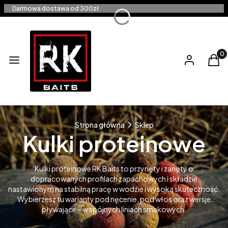
Darmowa dostawa od 300zł.
Produ
Menu
Zaloguj się
Kos
Strona główna
Sklep
Kulki proteinowe
Kulki proteinowe RK Baits to przynęty i zanęty o
dopracowanych profilach zapachowych i składzie
nastawionym na stabilną pracę w wodzie i wysoką skuteczność.
Wybierzesz tu warianty pod nęcenie, pod włos oraz wersje
pływające – w spójnych liniach smakowych.