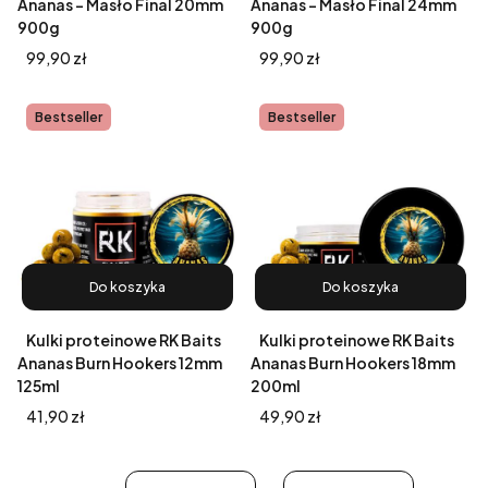
Ananas – Masło Final 20mm
Ananas – Masło Final 24mm
900g
900g
Cena
Cena
99,90 zł
99,90 zł
Bestseller
Bestseller
Do koszyka
Do koszyka
Kulki proteinowe RK Baits
Kulki proteinowe RK Baits
Ananas Burn Hookers 12mm
Ananas Burn Hookers 18mm
125ml
200ml
Cena
Cena
41,90 zł
49,90 zł