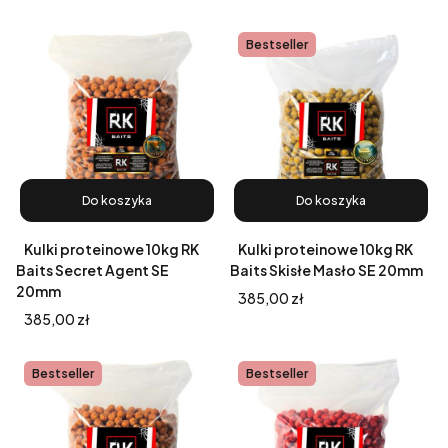
Bestseller
Do koszyka
Do koszyka
Kulki proteinowe 10kg RK
Kulki proteinowe 10kg RK
Baits Secret Agent SE
Baits Skisłe Masło SE 20mm
20mm
Cena
385,00 zł
Cena
385,00 zł
Bestseller
Bestseller