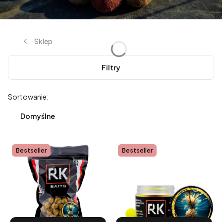
Sklep
Filtry
Lista produktów
Sortowanie:
Domyślne
Bestseller
Bestseller