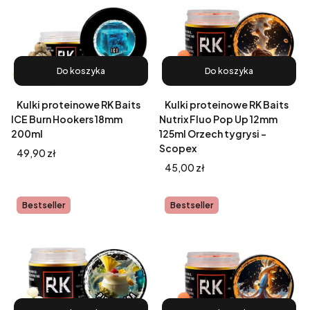
Do koszyka
Do koszyka
Kulki proteinowe RK Baits
Kulki proteinowe RK Baits
ICE Burn Hookers 18mm
Nutrix Fluo Pop Up 12mm
200ml
125ml Orzech tygrysi -
Scopex
Cena
49,90 zł
Cena
45,00 zł
Bestseller
Bestseller