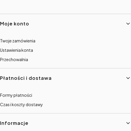
Linki w stopce
Moje konto
Twoje zamówienia
Ustawienia konta
Przechowalnia
Płatności i dostawa
Formy płatności
Czas i koszty dostawy
Informacje