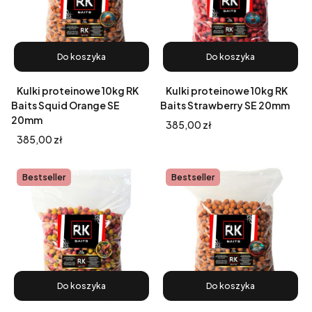
Do koszyka
Do koszyka
Kulki proteinowe 10kg RK
Kulki proteinowe 10kg RK
Baits Squid Orange SE
Baits Strawberry SE 20mm
20mm
Cena
385,00 zł
Cena
385,00 zł
Bestseller
Bestseller
Do koszyka
Do koszyka