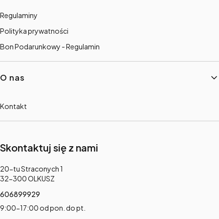
Regulaminy
Polityka prywatności
Bon Podarunkowy - Regulamin
O nas
Kontakt
Skontaktuj się z nami
Adres:
20-tu Straconych 1
32-300 OLKUSZ
606899929
9:00-17:00 od pon. do pt.