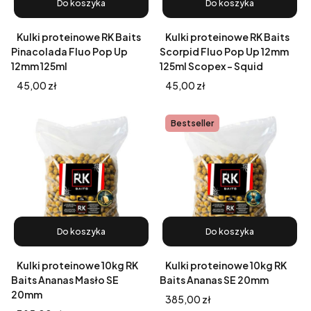
Do koszyka
Do koszyka
Kulki proteinowe RK Baits
Kulki proteinowe RK Baits
Pinacolada Fluo Pop Up
Scorpid Fluo Pop Up 12mm
12mm 125ml
125ml Scopex - Squid
Cena
Cena
45,00 zł
45,00 zł
Bestseller
Do koszyka
Do koszyka
Kulki proteinowe 10kg RK
Kulki proteinowe 10kg RK
Baits Ananas Masło SE
Baits Ananas SE 20mm
20mm
Cena
385,00 zł