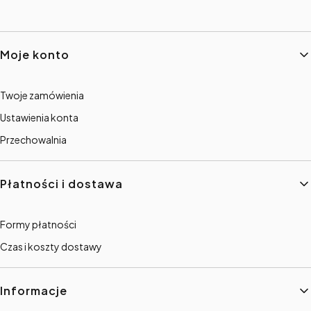
Linki w stopce
Moje konto
Twoje zamówienia
Ustawienia konta
Przechowalnia
Płatności i dostawa
Formy płatności
Czas i koszty dostawy
Informacje