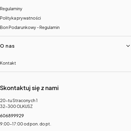
Regulaminy
Polityka prywatności
Bon Podarunkowy - Regulamin
O nas
Kontakt
Skontaktuj się z nami
Adres:
20-tu Straconych 1
32-300 OLKUSZ
606899929
9:00-17:00 od pon. do pt.