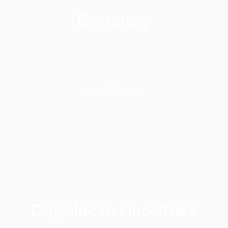
Boostery
View All Products
Dopalacze FluoStrike