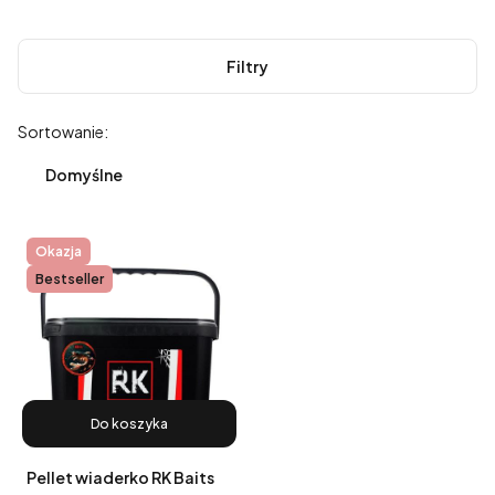
Filtry
Lista produktów
Sortowanie:
Domyślne
Okazja
Bestseller
Do koszyka
Pellet wiaderko RK Baits