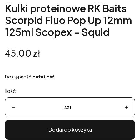
Kulki proteinowe RK Baits
Scorpid Fluo Pop Up 12mm
125ml Scopex - Squid
Cena
45,00 zł
Dostępność:
duża ilość
Ilość
szt.
Dodaj do koszyka