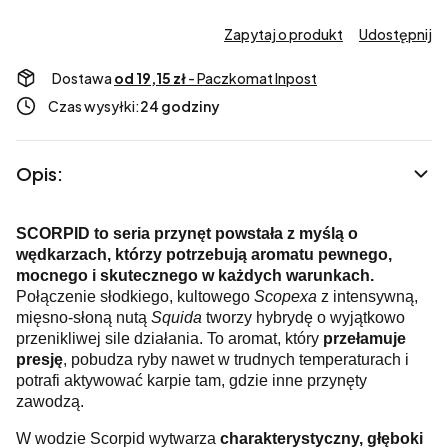
Zapytaj o produkt
Udostępnij
Dostawa
od 19,15 zł
- Paczkomat Inpost
Czas wysyłki:
24 godziny
Opis:
SCORPID to seria przynęt powstała z myślą o
wędkarzach, którzy potrzebują aromatu pewnego,
mocnego i skutecznego w każdych warunkach.
Połączenie słodkiego, kultowego
Scopexa
z intensywną,
mięsno-słoną nutą
Squida
tworzy hybrydę o wyjątkowo
przenikliwej sile działania. To aromat, który
przełamuje
presję
, pobudza ryby nawet w trudnych temperaturach i
potrafi aktywować karpie tam, gdzie inne przynęty
zawodzą.
W wodzie Scorpid wytwarza
charakterystyczny, głęboki