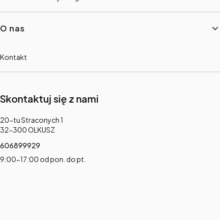
O nas
Kontakt
Skontaktuj się z nami
Adres:
20-tu Straconych 1
32-300 OLKUSZ
606899929
9:00-17:00 od pon. do pt.