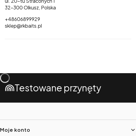
ul. 20-tu Straconych 1
32-300 Olkusz, Polska
+48606899929
sklep@rkbaits.pl
Testowane przynęty
Linki w stopce
Moje konto