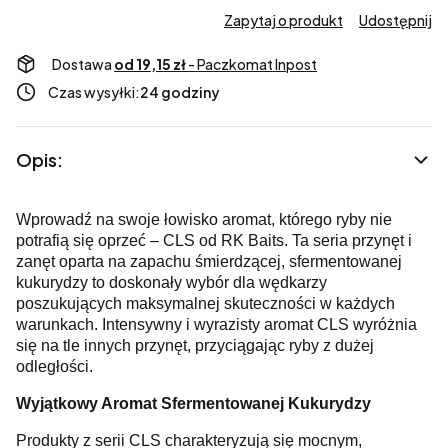
Zapytaj o produkt
Udostępnij
Dostawa
od 19,15 zł
- Paczkomat Inpost
Czas wysyłki:
24 godziny
Opis:
Wprowadź na swoje łowisko aromat, którego ryby nie
potrafią się oprzeć – CLS od RK Baits. Ta seria przynęt i
zanęt oparta na zapachu śmierdzącej, sfermentowanej
kukurydzy to doskonały wybór dla wędkarzy
poszukujących maksymalnej skuteczności w każdych
warunkach. Intensywny i wyrazisty aromat CLS wyróżnia
się na tle innych przynęt, przyciągając ryby z dużej
odległości.
Wyjątkowy Aromat Sfermentowanej Kukurydzy
Produkty z serii CLS charakteryzują się mocnym,