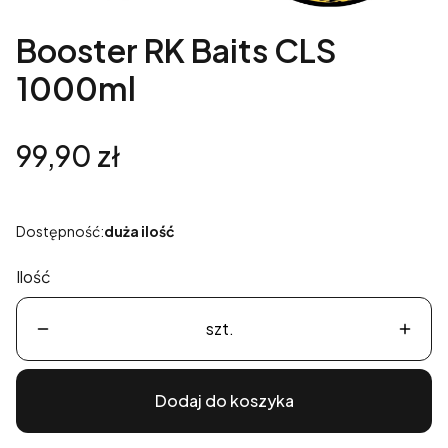
Booster RK Baits CLS
1000ml
Cena
99,90 zł
Dostępność:
duża ilość
Ilość
szt.
Dodaj do koszyka