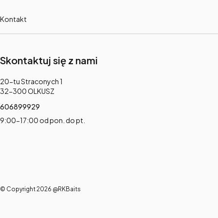
Kontakt
Skontaktuj się z nami
Adres:
20-tu Straconych 1
32-300 OLKUSZ
606899929
9:00-17:00 od pon. do pt.
© Copyright 2026 @RKBaits