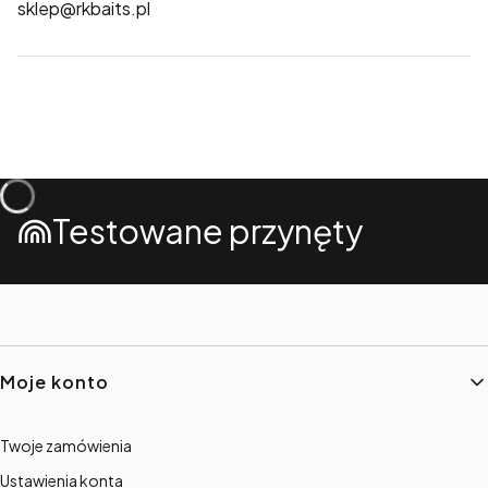
sklep@rkbaits.pl
Testowane przynęty
Linki w stopce
Moje konto
Twoje zamówienia
Ustawienia konta