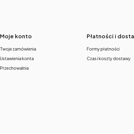
Linki w stopce
Moje konto
Płatności i dost
Twoje zamówienia
Formy płatności
Ustawienia konta
Czas i koszty dostawy
Przechowalnia