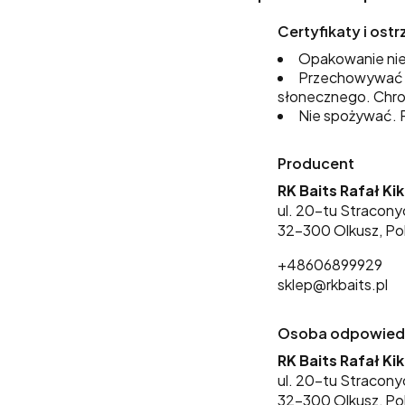
Certyfikaty i os
Opakowanie nie
Przechowywać w
słonecznego. Chro
Nie spożywać. P
Producent
RK Baits Rafał Ki
ul. 20-tu Stracony
32-300 Olkusz, Po
+48606899929
sklep@rkbaits.pl
Osoba odpowiedzi
RK Baits Rafał Ki
ul. 20-tu Stracony
32-300 Olkusz, Po