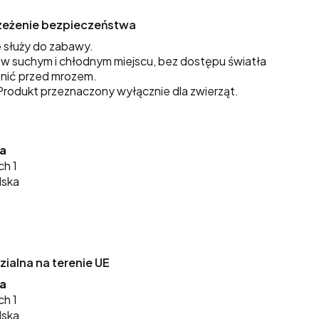
trzeżenie bezpieczeństwa
 służy do zabawy.
 suchym i chłodnym miejscu, bez dostępu światła
nić przed mrozem.
rodukt przeznaczony wyłącznie dla zwierząt.
ka
ch 1
lska
alna na terenie UE
ka
ch 1
lska