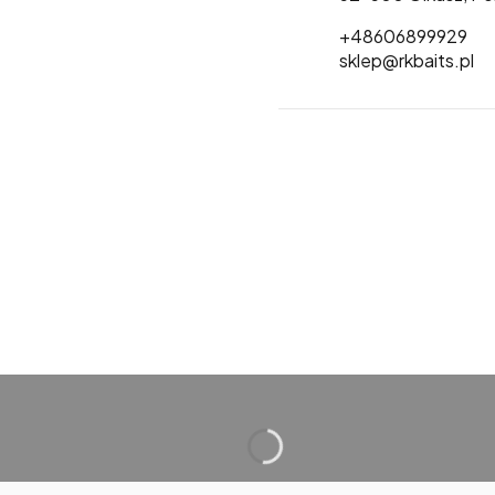
+48606899929
sklep@rkbaits.pl