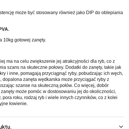
stencję może być stosowany również jako DIP do oblepiania
 PVA.
 10kg gotowej zanęty.
j ma na celu zwiększenie jej atrakcyjności dla ryb, co z
ia szans na skuteczne połowy. Dodatki do zanęty, takie jak
cukry i inne, pomagają przyciągnąć ryby, pobudzając ich węch,
b, dopalona zanęta wędkarska może przyciągać ryby z
kszając szanse na skuteczną połów. Co więcej, dobór
zanęty może pomóc w dostosowaniu jej do okoliczności,
 pora roku, rodzaj ryb i wiele innych czynników, co z kolei
yjne łowienie.
uktu.