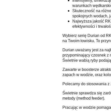
Intensywny, śmierdząc
warunkach wędkarski
Skuteczność na różno
spokojnych wodach, ja
Najwyższa jakość RK 
efektywności i trwałoś
Wybierz serię Durian od RK 
na Twoim łowisku. To przynę
Durian uważany jest za naj
przypominający czosnek z nu
Świetnie wabią ryby podaj
Zawarte w boosterze atrakt
zapach w wodzie, oraz kolo
Polecamy do stosowania z z
Świetnie sprawdza się zaró
metody (method feeder).
Pracując w wodzie pomaga r