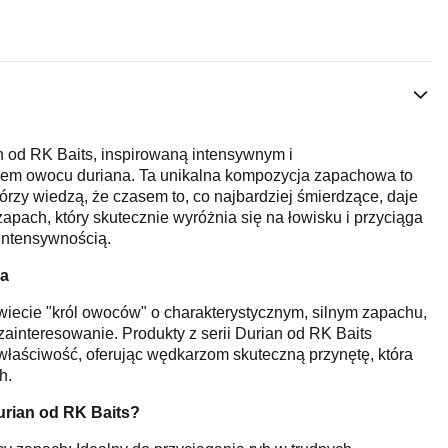
 od RK Baits, inspirowaną intensywnym i
em owocu duriana. Ta unikalna kompozycja zapachowa to
órzy wiedzą, że czasem to, co najbardziej śmierdzące, daje
 zapach, który skutecznie wyróżnia się na łowisku i przyciąga
intensywnością.
na
wiecie "król owoców" o charakterystycznym, silnym zapachu,
zainteresowanie. Produkty z serii Durian od RK Baits
właściwość, oferując wędkarzom skuteczną przynętę, która
h.
urian od RK Baits?