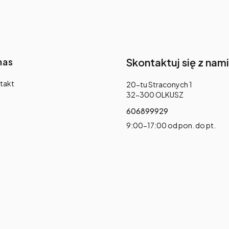
nas
Skontaktuj się z nami
takt
Adres:
20-tu Straconych 1
32-300 OLKUSZ
606899929
9:00-17:00 od pon. do pt.