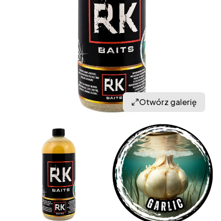
Otwórz galerię