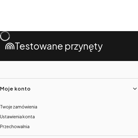
Testowane przynęty
Linki w stopce
Moje konto
Twoje zamówienia
Ustawienia konta
Przechowalnia