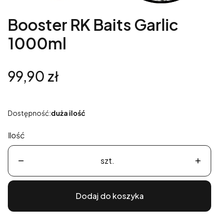
Booster RK Baits Garlic
1000ml
Cena
99,90 zł
Dostępność:
duża ilość
Ilość
szt.
Dodaj do koszyka