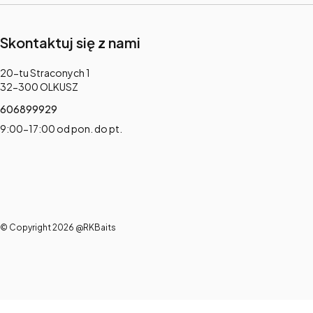
Skontaktuj się z nami
Adres:
20-tu Straconych 1
32-300 OLKUSZ
606899929
9:00-17:00 od pon. do pt.
© Copyright 2026 @RKBaits