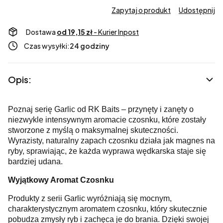
Zapytaj o produkt
Udostępnij
Dostawa
od 19,15 zł
- Kurier Inpost
Czas wysyłki:
24 godziny
Opis:
Poznaj serię Garlic od RK Baits – przynęty i zanęty o
niezwykle intensywnym aromacie czosnku, które zostały
stworzone z myślą o maksymalnej skuteczności.
Wyrazisty, naturalny zapach czosnku działa jak magnes na
ryby, sprawiając, że każda wyprawa wędkarska staje się
bardziej udana.
Wyjątkowy Aromat Czosnku
Produkty z serii Garlic wyróżniają się mocnym,
charakterystycznym aromatem czosnku, który skutecznie
pobudza zmysły ryb i zachęca je do brania. Dzięki swojej