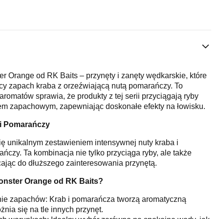
r Orange od RK Baits – przynęty i zanęty wędkarskie, które
cy zapach kraba z orzeźwiającą nutą pomarańczy. To
romatów sprawia, że produkty z tej serii przyciągają ryby
em zapachowym, zapewniając doskonałe efekty na łowisku.
i Pomarańczy
ę unikalnym zestawieniem intensywnej nuty kraba i
czy. Ta kombinacja nie tylko przyciąga ryby, ale także
ając do dłuższego zainteresowania przynętą.
onster Orange od RK Baits?
ie zapachów: Krab i pomarańcza tworzą aromatyczną
nia się na tle innych przynęt.