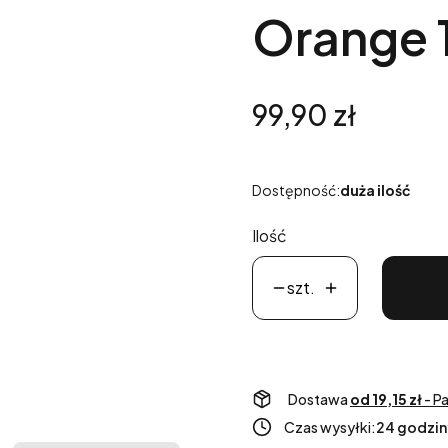
Orange 
Cena
99,90 zł
Dostępność:
duża ilość
Ilość
szt.
Dostawa
od 19,15 zł
- P
Czas wysyłki:
24 godzin