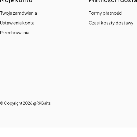
Linki w stopce
Twoje zamówienia
Formy płatności
Ustawienia konta
Czas i koszty dostawy
Przechowalnia
© Copyright 2026 @RKBaits