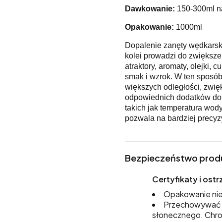
Dawkowanie:
150-300ml na
Opakowanie:
1000ml
Dopalenie zanęty wędkarskie
kolei prowadzi do zwiększen
atraktory, aromaty, olejki, 
smak i wzrok. W ten sposó
większych odległości, zwię
odpowiednich dodatków do 
takich jak temperatura wody,
pozwala na bardziej precyz
Bezpieczeństwo prod
Certyfikaty i os
Opakowanie nie
Przechowywać w
słonecznego. Chro