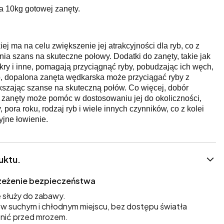
 10kg gotowej zanęty.
j ma na celu zwiększenie jej atrakcyjności dla ryb, co z
ia szans na skuteczne połowy. Dodatki do zanęty, takie jak
cukry i inne, pomagają przyciągnąć ryby, pobudzając ich węch,
b, dopalona zanęta wędkarska może przyciągać ryby z
kszając szanse na skuteczną połów. Co więcej, dobór
zanęty może pomóc w dostosowaniu jej do okoliczności,
 pora roku, rodzaj ryb i wiele innych czynników, co z kolei
yjne łowienie.
uktu.
trzeżenie bezpieczeństwa
 służy do zabawy.
 suchym i chłodnym miejscu, bez dostępu światła
nić przed mrozem.