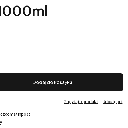
1000ml
Dodaj do koszyka
Zapytaj o produkt
Udostępnij
aczkomat Inpost
y