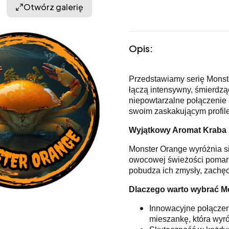
Otwórz galerię
Opis:
Przedstawiamy serię Monste
łączą intensywny, śmierdzą
niepowtarzalne połączenie a
swoim zaskakującym profil
Wyjątkowy Aromat Kraba 
Monster Orange wyróżnia si
owocowej świeżości pomarań
pobudza ich zmysły, zachęc
Dlaczego warto wybrać M
Innowacyjne połączen
mieszankę, która wyróż