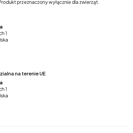
rodukt przeznaczony wyłącznie dla zwierząt.
ka
ch 1
lska
alna na terenie UE
ka
ch 1
lska