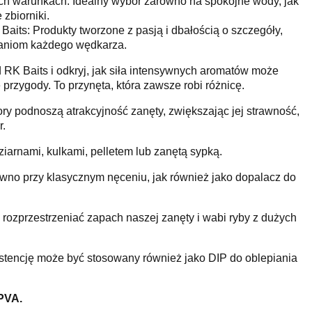
h warunkach: Idealny wybór zarówno na spokojne wody, jak
 zbiorniki.
aits: Produkty tworzone z pasją i dbałością o szczegóły,
waniom każdego wędkarza.
RK Baits i odkryj, jak siła intensywnych aromatów może
przygody. To przynęta, która zawsze robi różnicę.
ory podnoszą atrakcyjność zanęty, zwiększając jej strawność,
r.
iarnami, kulkami, pelletem lub zanętą sypką.
wno przy klasycznym nęceniu, jak również jako dopalacz do
ozprzestrzeniać zapach naszej zanęty i wabi ryby z dużych
stencję może być stosowany również jako DIP do oblepiania
 PVA.