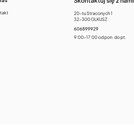
Skontaktuj się z nami
takt
Adres:
20-tu Straconych 1
32-300 OLKUSZ
606899929
9:00-17:00 od pon. do pt.