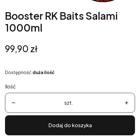
Booster RK Baits Salami
1000ml
Cena
99,90 zł
Dostępność:
duża ilość
Ilość
szt.
Dodaj do koszyka