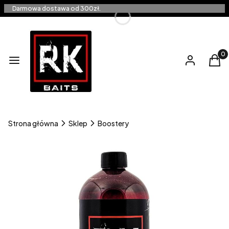
Darmowa dostawa od 300zł.
Produ
Menu
Zaloguj się
Kos
Strona główna
Sklep
Boostery