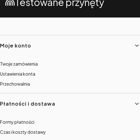
Testowane przynęty
Linki w stopce
Moje konto
Twoje zamówienia
Ustawienia konta
Przechowalnia
Płatności i dostawa
Formy płatności
Czas i koszty dostawy