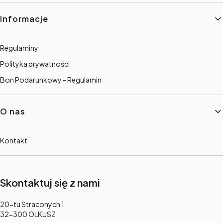
Informacje
Regulaminy
Polityka prywatności
Bon Podarunkowy - Regulamin
O nas
Kontakt
Skontaktuj się z nami
Adres:
20-tu Straconych 1
32-300 OLKUSZ