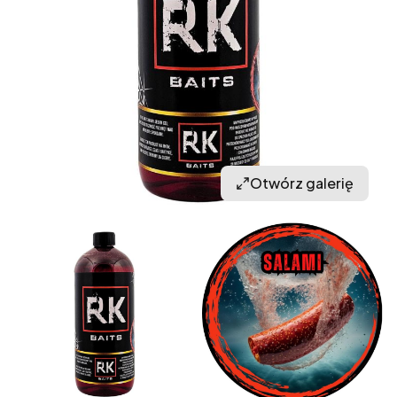
Otwórz galerię