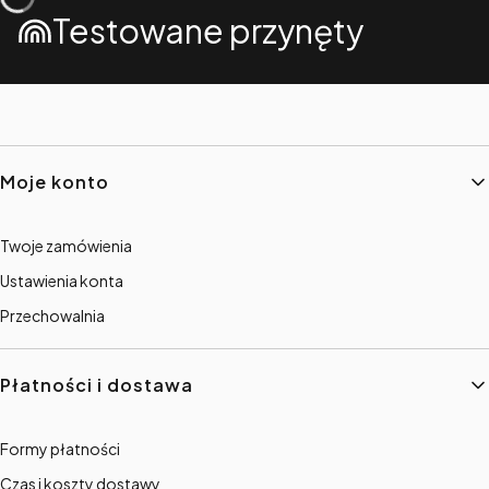
Testowane przynęty
Linki w stopce
Moje konto
Twoje zamówienia
Ustawienia konta
Przechowalnia
Płatności i dostawa
Formy płatności
Czas i koszty dostawy