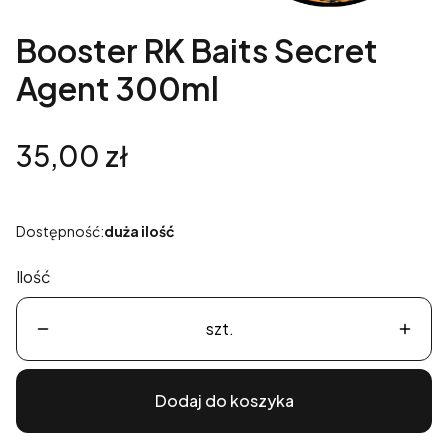
Booster RK Baits Secret
Agent 300ml
Cena
35,00 zł
Dostępność:
duża ilość
Ilość
szt.
Dodaj do koszyka