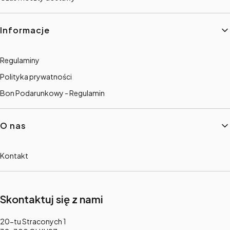
Informacje
Regulaminy
Polityka prywatności
Bon Podarunkowy - Regulamin
O nas
Kontakt
Skontaktuj się z nami
Adres:
20-tu Straconych 1