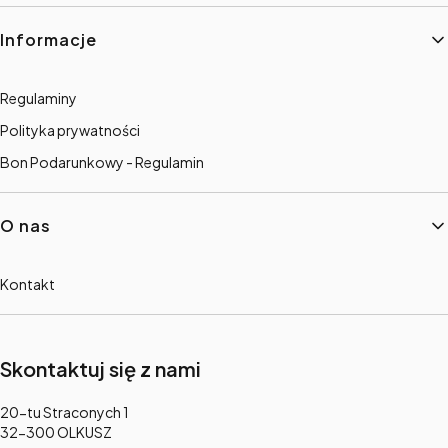
Informacje
Regulaminy
Polityka prywatności
Bon Podarunkowy - Regulamin
O nas
Kontakt
Skontaktuj się z nami
Adres:
20-tu Straconych 1
32-300 OLKUSZ