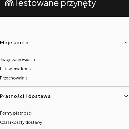
Testowane przynęty
Linki w stopce
Moje konto
Twoje zamówienia
Ustawienia konta
Przechowalnia
Płatności i dostawa
Formy płatności
Czas i koszty dostawy