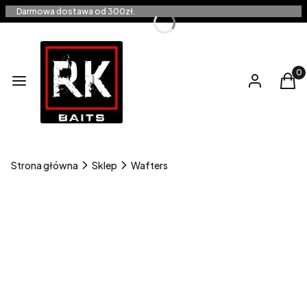
Darmowa dostawa od 300zł.
Produ
Menu
Zaloguj się
Kos
Strona główna
Sklep
Wafters