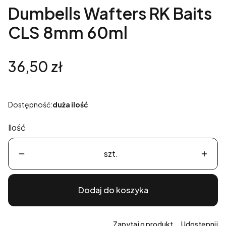
Dumbells Wafters RK Baits
CLS 8mm 60ml
Cena
36,50 zł
Dostępność:
duża ilość
Ilość
szt.
Dodaj do koszyka
Zapytaj o produkt
Udostępnij