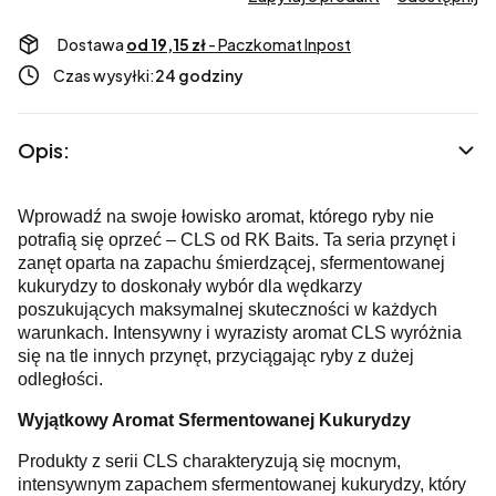
Dostawa
od 19,15 zł
- Paczkomat Inpost
Czas wysyłki:
24 godziny
Opis:
Wprowadź na swoje łowisko aromat, którego ryby nie
potrafią się oprzeć – CLS od RK Baits. Ta seria przynęt i
zanęt oparta na zapachu śmierdzącej, sfermentowanej
kukurydzy to doskonały wybór dla wędkarzy
poszukujących maksymalnej skuteczności w każdych
warunkach. Intensywny i wyrazisty aromat CLS wyróżnia
się na tle innych przynęt, przyciągając ryby z dużej
odległości.
Wyjątkowy Aromat Sfermentowanej Kukurydzy
Produkty z serii CLS charakteryzują się mocnym,
intensywnym zapachem sfermentowanej kukurydzy, który