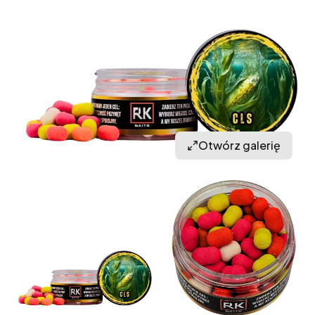
Otwórz galerię