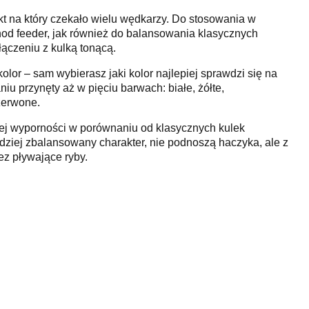
kt na który czekało wielu wędkarzy. Do stosowania w
od feeder, jak również do balansowania klasycznych
ączeniu z kulką tonącą.
olor – sam wybierasz jaki kolor najlepiej sprawdzi się na
u przynęty aż w pięciu barwach: białe, żółte,
zerwone.
wej wyporności w porównaniu od klasycznych kulek
dziej zbalansowany charakter, nie podnoszą haczyka, ale z
ez pływające ryby.