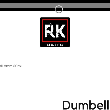
rill 8mm 60ml
Dumbells