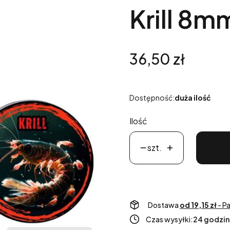
Krill 8m
Cena
36,50 zł
Dostępność:
duża ilość
Ilość
szt.
Dostawa
od 19,15 zł
- P
Czas wysyłki:
24 godzin