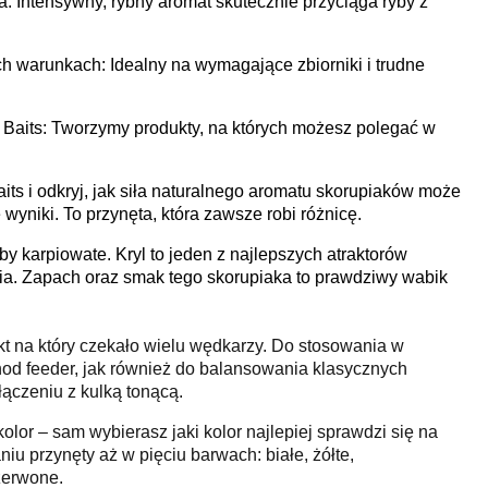
a: Intensywny, rybny aromat skutecznie przyciąga ryby z
h warunkach: Idealny na wymagające zbiorniki i trudne
Baits: Tworzymy produkty, na których możesz polegać w
aits i odkryj, jak siła naturalnego aromatu skorupiaków może
yniki. To przynęta, która zawsze robi różnicę.
y karpiowate. Kryl to jeden z najlepszych atraktorów
a. Zapach oraz smak tego skorupiaka to prawdziwy wabik
kt na który czekało wielu wędkarzy. Do stosowania w
od feeder, jak również do balansowania klasycznych
ączeniu z kulką tonącą.
olor – sam wybierasz jaki kolor najlepiej sprawdzi się na
u przynęty aż w pięciu barwach: białe, żółte,
zerwone.