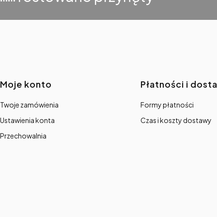
Linki w stopce
Moje konto
Płatności i dost
Twoje zamówienia
Formy płatności
Ustawienia konta
Czas i koszty dostawy
Przechowalnia