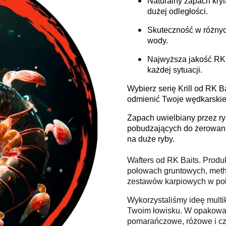
Naturalny zapach kryl
dużej odległości.
Skuteczność w różnyc
wody.
Najwyższa jakość RK 
każdej sytuacji.
Wybierz serię Krill od RK B
odmienić Twoje wędkarskie w
Zapach uwielbiany przez ryb
pobudzających do żerowani
na duże ryby.
Wafters od RK Baits. Produ
połowach gruntowych, meth
zestawów karpiowych w poł
Wykorzystaliśmy ideę multik
Twoim łowisku. W opakowani
pomarańczowe, różowe i c