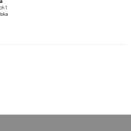
ka
ch 1
lska