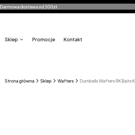
Darmowa dostawa od 300zł.
Sklep
Promocje
Kontakt
Strona główna
Sklep
Wafters
Dumbells Wafters RK Baits K