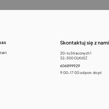
nas
Skontaktuj się z nami
takt
Adres:
20-tu Straconych 1
32-300 OLKUSZ
606899929
9:00-17:00 od pon. do pt.