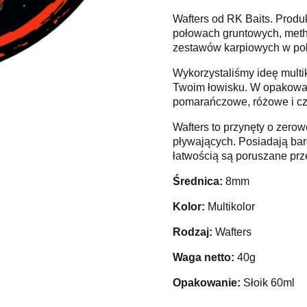
Wafters od RK Baits. Produ
połowach gruntowych, meth
zestawów karpiowych w poł
Wykorzystaliśmy ideę multik
Twoim łowisku. W opakowani
pomarańczowe, różowe i c
Wafters to przynęty o zero
pływających. Posiadają bar
łatwością są poruszane prz
Średnica:
8mm
Kolor:
Multikolor
Rodzaj:
Wafters
Waga netto:
40g
Opakowanie:
Słoik 60ml