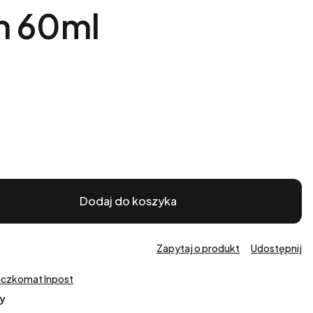
m 60ml
Dodaj do koszyka
Zapytaj o produkt
Udostępnij
aczkomat Inpost
y