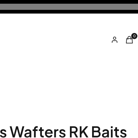
Produ
Zaloguj się
Kos
 Wafters RK Baits