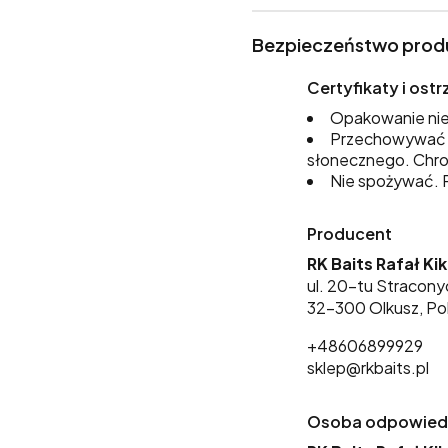
Bezpieczeństwo prod
Certyfikaty i os
Opakowanie nie
Przechowywać w
słonecznego. Chro
Nie spożywać. P
Producent
RK Baits Rafał Ki
ul. 20-tu Stracony
32-300 Olkusz, Po
+48606899929
sklep@rkbaits.pl
Osoba odpowiedzi