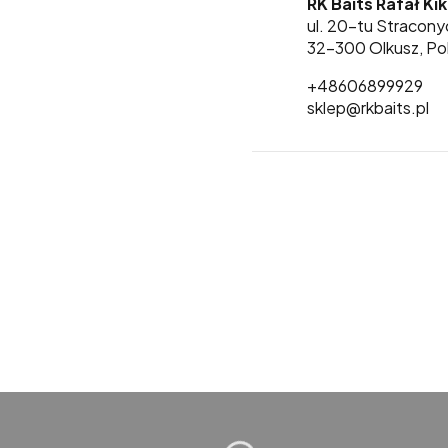
RK Baits Rafał Ki
ul. 20-tu Stracony
32-300 Olkusz, Po
+48606899929
sklep@rkbaits.pl