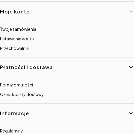
Linki w stopce
Moje konto
Twoje zamówienia
Ustawienia konta
Przechowalnia
Płatności i dostawa
Formy płatności
Czas i koszty dostawy
Informacje
Regulaminy