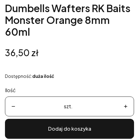
Dumbells Wafters RK Baits
Monster Orange 8mm
60ml
Cena
36,50 zł
Dostępność:
duża ilość
Ilość
szt.
Dodaj do koszyka