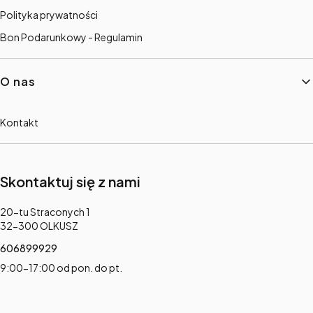
Polityka prywatności
Bon Podarunkowy - Regulamin
O nas
Kontakt
Skontaktuj się z nami
Adres:
20-tu Straconych 1
32-300 OLKUSZ
606899929
9:00-17:00 od pon. do pt.