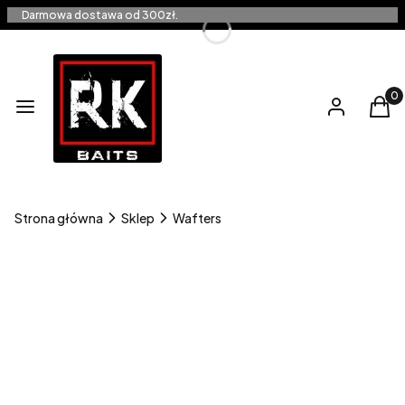
Darmowa dostawa od 300zł.
Produ
Menu
Zaloguj się
Kos
Strona główna
Sklep
Wafters