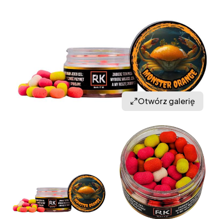
Otwórz galerię