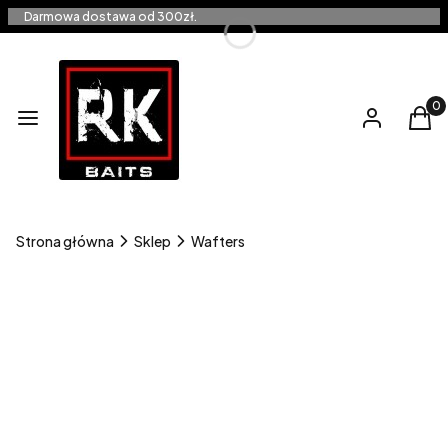
Darmowa dostawa od 300zł.
Produ
Menu
Zaloguj się
Kos
Strona główna
Sklep
Wafters