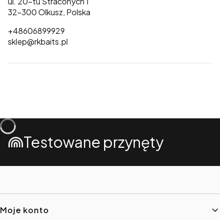
ul. 20-tu Straconych 1
32-300 Olkusz, Polska
+48606899929
sklep@rkbaits.pl
Testowane przynęty
Linki w stopce
Moje konto