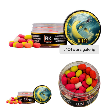
Otwórz galerię