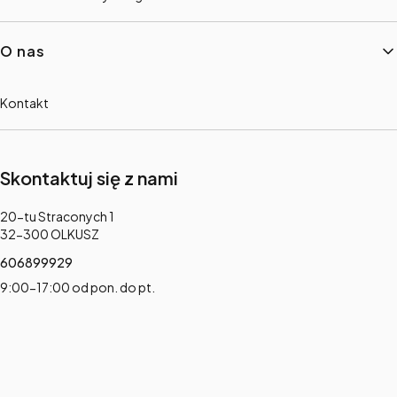
O nas
Kontakt
Skontaktuj się z nami
Adres:
20-tu Straconych 1
32-300 OLKUSZ
606899929
9:00-17:00 od pon. do pt.