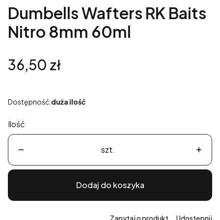
Dumbells Wafters RK Baits
Nitro 8mm 60ml
Cena
36,50 zł
Dostępność:
duża ilość
Ilość
szt.
Dodaj do koszyka
Zapytaj o produkt
Udostępnij