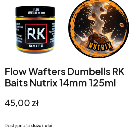
Flow Wafters Dumbells RK
Baits Nutrix 14mm 125ml
Cena
45,00 zł
Dostępność:
duża ilość