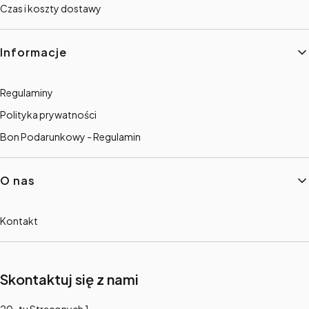
Czas i koszty dostawy
Informacje
Regulaminy
Polityka prywatności
Bon Podarunkowy - Regulamin
O nas
Kontakt
Skontaktuj się z nami
Adres: