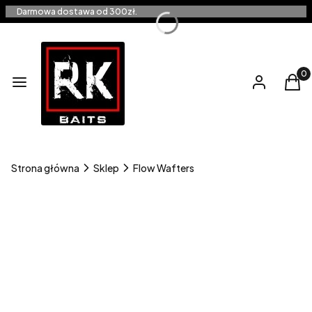
Darmowa dostawa od 300zł.
Produ
Menu
Zaloguj się
Kos
Strona główna
Sklep
Flow Wafters