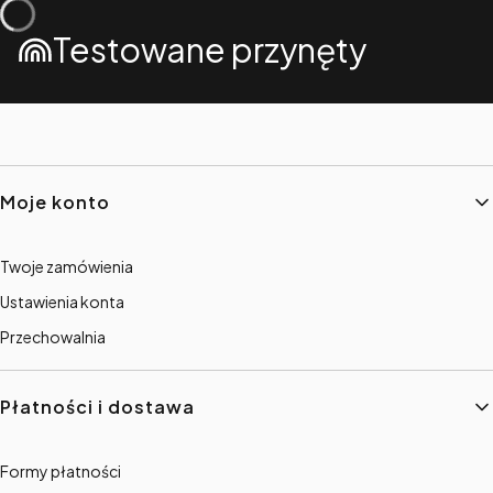
Testowane przynęty
Linki w stopce
Moje konto
Twoje zamówienia
Ustawienia konta
Przechowalnia
Płatności i dostawa
Formy płatności