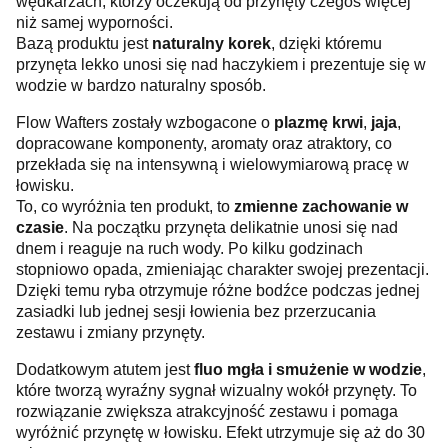
wędkarzach, którzy oczekują od przynęty czegoś więcej
niż samej wyporności.
Bazą produktu jest
naturalny korek
, dzięki któremu
przynęta lekko unosi się nad haczykiem i prezentuje się w
wodzie w bardzo naturalny sposób.
Flow Wafters zostały wzbogacone o
plazmę krwi
,
jaja
,
dopracowane komponenty, aromaty oraz atraktory, co
przekłada się na intensywną i wielowymiarową pracę w
łowisku.
To, co wyróżnia ten produkt, to
zmienne zachowanie w
czasie
. Na początku przynęta delikatnie unosi się nad
dnem i reaguje na ruch wody. Po kilku godzinach
stopniowo opada, zmieniając charakter swojej prezentacji.
Dzięki temu ryba otrzymuje różne bodźce podczas jednej
zasiadki lub jednej sesji łowienia bez przerzucania
zestawu i zmiany przynęty.
Dodatkowym atutem jest
fluo mgła i smużenie w wodzie
,
które tworzą wyraźny sygnał wizualny wokół przynęty. To
rozwiązanie zwiększa atrakcyjność zestawu i pomaga
wyróżnić przynętę w łowisku. Efekt utrzymuje się aż do 30