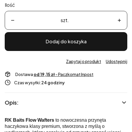
Ilość
szt.
Dodaj do koszyka
Zapytaj o produkt
Udostępnij
Dostawa
od 19,15 zł
- Paczkomat Inpost
Czas wysyłki:
24 godziny
Opis:
RK Baits Flow Wafters
to nowoczesna przynęta
haczykowa klasy premium, stworzona z myślą o