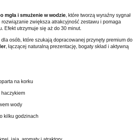
uo mgła i smużenie w wodzie
, które tworzą wyraźny sygnał
o rozwiązanie zwiększa atrakcyjność zestawu i pomaga
. Efekt utrzymuje się aż do 30 minut.
 dla osób, które szukają dopracowanej przynęty premium do
der
, łączącej naturalną prezentację, bogaty skład i aktywną
oparta na korku
d haczykiem
ływem wody
 kilku godzinach
rwi, jaja, aromaty i atraktory