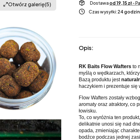
Dostawa
od 19,15 zł
- P
Otwórz galerię
(5)
Czas wysyłki:
24 godzin
Opis:
RK Baits Flow Wafters
to 
myślą o wędkarzach, którzy
Bazą produktu jest
natural
haczykiem i prezentuje się
Flow Wafters zostały wzbo
aromaty oraz atraktory, co
łowisku.
To, co wyróżnia ten produkt
delikatnie unosi się nad d
opada, zmieniając charakter
bodźce podczas jednej zasia