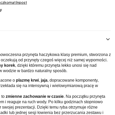
aczkomat Inpost
y
nowoczesna przynęta haczykowa klasy premium, stworzona z
 oczekują od przynęty czegoś więcej niż samej wyporności.
ny korek
, dzięki któremu przynęta lekko unosi się nad
 w wodzie w bardzo naturalny sposób.
gacone o
plazmę krwi
,
jaja
, dopracowane komponenty,
 przekłada się na intensywną i wielowymiarową pracę w
, to
zmienne zachowanie w czasie
. Na początku przynęta
nem i reaguje na ruch wody. Po kilku godzinach stopniowo
 swojej prezentacji. Dzięki temu ryba otrzymuje różne
dki lub jednej sesji łowienia bez przerzucania zestawu i