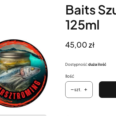
Baits S
125ml
Cena
45,00 zł
Dostępność:
duża ilość
Ilość
szt.