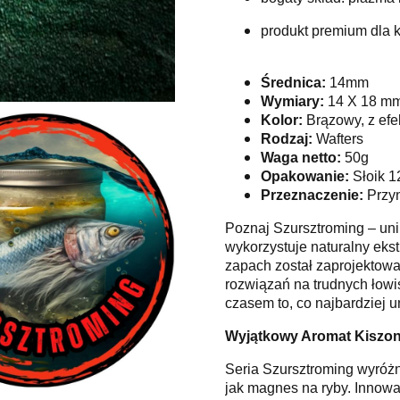
produkt premium dla k
Średnica:
14mm
Wymiary:
14 X 18 m
Kolor:
Brązowy, z efe
Rodzaj:
Wafters
Waga netto:
50g
Opakowanie:
Słoik 1
Przeznaczenie:
Przyn
Poznaj Szursztroming – unik
wykorzystuje naturalny ekst
zapach został zaprojektow
rozwiązań na trudnych łowis
czasem to, co najbardziej u
Wyjątkowy Aromat Kiszon
Seria Szursztroming wyróżn
jak magnes na ryby. Innowa