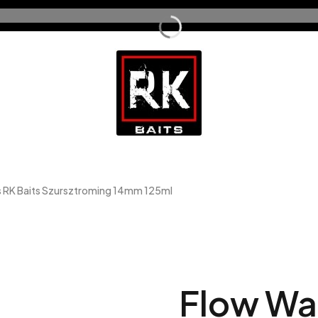
s RK Baits Szursztroming 14mm 125ml
Flow Wa