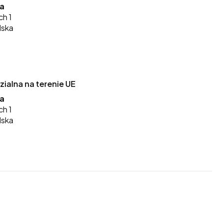
ka
ch 1
lska
alna na terenie UE
ka
ch 1
lska