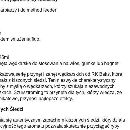
arpiarzy i do method feeder
m
ktem smużenia fluo.
25ml
ęta wędkarska do stosowania na włos, gumkę lub bagnet.
atową serię przynęt i zanęt wędkarskich od RK Baits, która
rakt z kiszonych śledzi. Ten niezwykle charakterystyczny
any z myślą o wędkarzach, którzy szukają niezawodnych
kach. Szursztroming to przynęta dla tych, którzy wiedzą, że
nikatowe, przynosi najlepsze efekty.
ych Śledzi
ia się autentycznym zapachem kiszonych śledzi, który działa
cyjność tego aromatu pozwala skutecznie przyciągać ryby