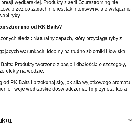
presji wędkarskiej. Produkty z serii Szursztroming nie
ów, przez co zapach nie jest tak intensywny, ale wyłącznie
wabi ryby.
zursztroming od RK Baits?
szonych śledzi: Naturalny zapach, który przyciąga ryby z
jących warunkach: Idealny na trudne zbiorniki i łowiska
aits: Produkty tworzone z pasją i dbałością o szczegóły,
ze efekty na wodzie.
 od RK Baits i przekonaj się, jak siła wyjątkowego aromatu
enić Twoje wędkarskie doświadczenia. To przynęta, która
uktu.