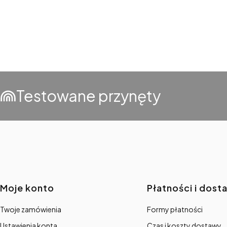
Testowane przynęty
Linki w stopce
Moje konto
Płatności i dost
Twoje zamówienia
Formy płatności
Ustawienia konta
Czas i koszty dostawy