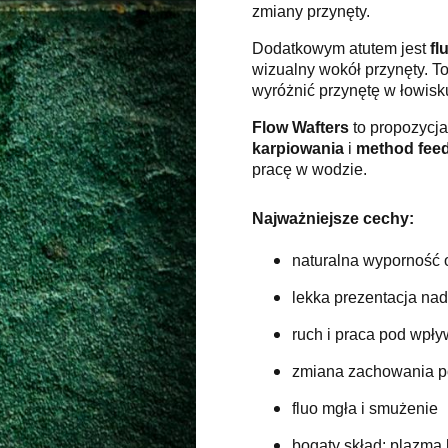
zmiany przynęty.
Dodatkowym atutem jest
fl
wizualny wokół przynęty. T
wyróżnić przynętę w łowisku
Flow Wafters
to propozycja
karpiowania
i
method fee
pracę w wodzie.
Najważniejsze cechy:
naturalna wyporność 
lekka prezentacja na
ruch i praca pod wp
zmiana zachowania po
fluo mgła i smużenie
bogaty skład: plazma k