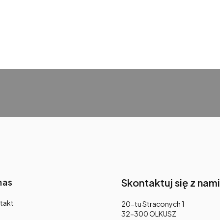
nas
Skontaktuj się z nami
takt
Adres:
20-tu Straconych 1
32-300 OLKUSZ