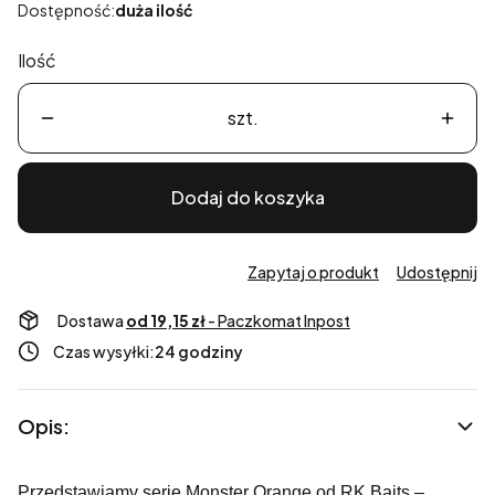
Dostępność:
duża ilość
Ilość
szt.
Dodaj do koszyka
Zapytaj o produkt
Udostępnij
Dostawa
od 19,15 zł
- Paczkomat Inpost
Czas wysyłki:
24 godziny
Opis:
Przedstawiamy serię Monster Orange od RK Baits –