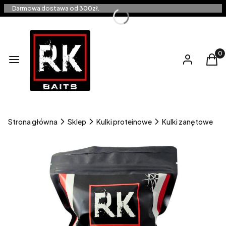
Darmowa dostawa od 300zł.
Produ
Menu
Zaloguj się
Kos
Strona główna
Sklep
Kulki proteinowe
Kulki zanętowe