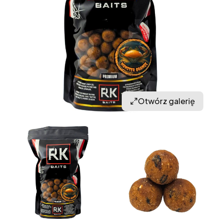
Otwórz galerię