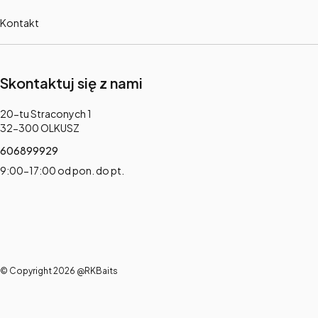
Kontakt
Skontaktuj się z nami
Adres:
20-tu Straconych 1
32-300 OLKUSZ
606899929
9:00-17:00 od pon. do pt.
© Copyright 2026 @RKBaits