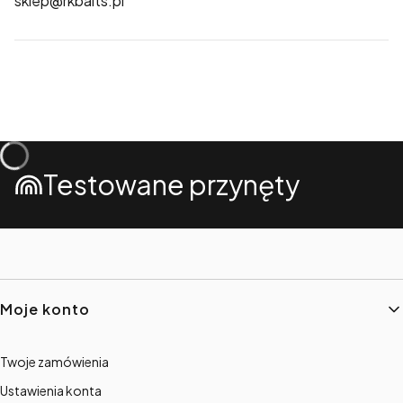
sklep@rkbaits.pl
Testowane przynęty
Linki w stopce
Moje konto
Twoje zamówienia
Ustawienia konta