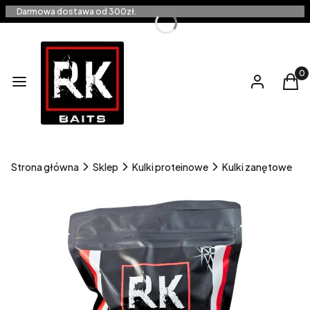
Darmowa dostawa od 300zł.
Produ
Menu
Zaloguj się
Kos
Strona główna
Sklep
Kulki proteinowe
Kulki zanętowe