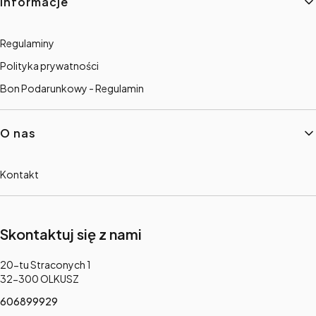
Informacje
Regulaminy
Polityka prywatności
Bon Podarunkowy - Regulamin
O nas
Kontakt
Skontaktuj się z nami
Adres:
20-tu Straconych 1
32-300 OLKUSZ
606899929