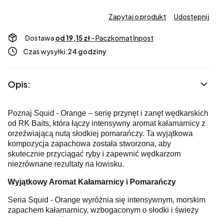
Zapytaj o produkt
Udostępnij
Dostawa
od 19,15 zł
- Paczkomat Inpost
Czas wysyłki:
24 godziny
Opis:
Poznaj Squid - Orange – serię przynęt i zanęt wędkarskich
od RK Baits, która łączy intensywny aromat kałamarnicy z
orzeźwiającą nutą słodkiej pomarańczy. Ta wyjątkowa
kompozycja zapachowa została stworzona, aby
skutecznie przyciągać ryby i zapewnić wędkarzom
niezrównane rezultaty na łowisku.
Wyjątkowy Aromat Kałamarnicy i Pomarańczy
Seria Squid - Orange wyróżnia się intensywnym, morskim
zapachem kałamarnicy, wzbogaconym o słodki i świeży