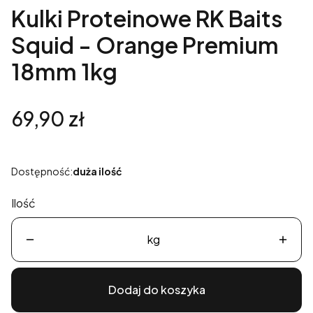
Kulki Proteinowe RK Baits
Squid - Orange Premium
18mm 1kg
Cena
69,90 zł
Dostępność:
duża ilość
Ilość
kg
Dodaj do koszyka