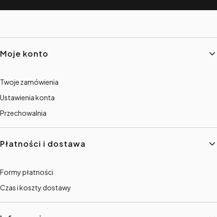
Linki w stopce
Moje konto
Twoje zamówienia
Ustawienia konta
Przechowalnia
Płatności i dostawa
Formy płatności
Czas i koszty dostawy