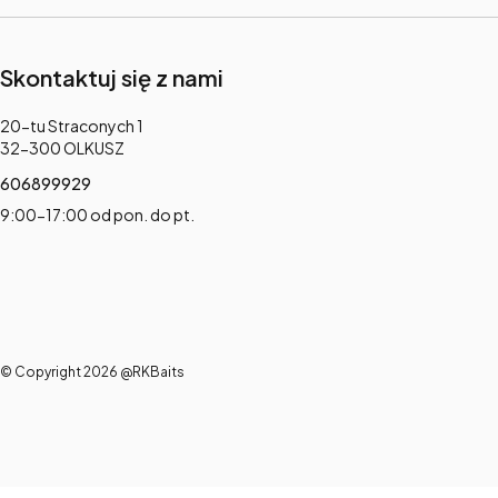
Skontaktuj się z nami
Adres:
20-tu Straconych 1
32-300 OLKUSZ
606899929
9:00-17:00 od pon. do pt.
© Copyright 2026 @RKBaits