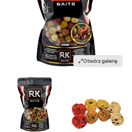
Otwórz galerię