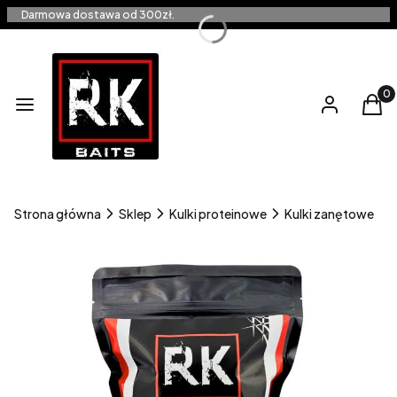
Darmowa dostawa od 300zł.
Produ
Menu
Zaloguj się
Kos
Strona główna
Sklep
Kulki proteinowe
Kulki zanętowe