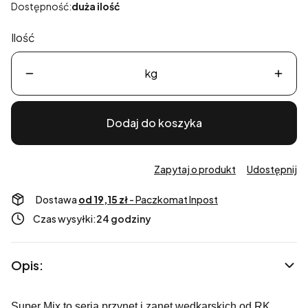
Dostępność:
duża ilość
Ilość
kg
Dodaj do koszyka
Zapytaj o produkt
Udostępnij
Dostawa
od 19,15 zł
- Paczkomat Inpost
Czas wysyłki:
24 godziny
Opis:
Super Mix to seria przynęt i zanęt wędkarskich od RK