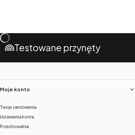
Testowane przynęty
Linki w stopce
Moje konto
Twoje zamówienia
Ustawienia konta
Przechowalnia