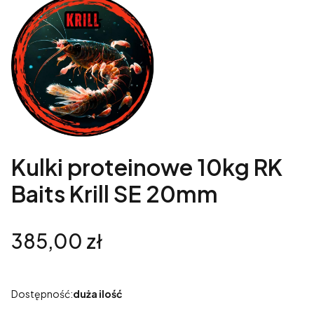
Kulki proteinowe 10kg RK
Baits Krill SE 20mm
Cena
385,00 zł
Dostępność:
duża ilość