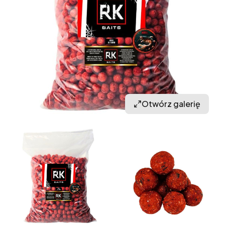
Otwórz galerię