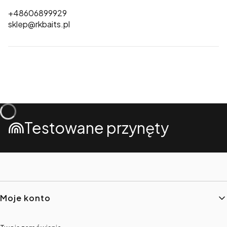
+48606899929
sklep@rkbaits.pl
Testowane przynęty
Linki w stopce
Moje konto