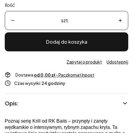
Ilość
szt.
Dodaj do koszyka
Zapytaj o produkt
Udostępnij
Dostawa
od 0,00 zł
- Paczkomat Inpost
Czas wysyłki:
24 godziny
Opis:
Poznaj serię Krill od RK Baits – przynęty i zanęty
wędkarskie o intensywnym, rybnym zapachu kryla. Ta