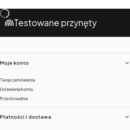
Testowane przynęty
Linki w stopce
Moje konto
Twoje zamówienia
Ustawienia konta
Przechowalnia
Płatności i dostawa