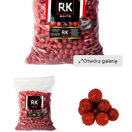
Otwórz galerię