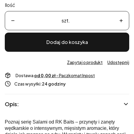
Ilość
szt.
Dodaj do koszyka
Zapytaj o produkt
Udostępnij
Dostawa
od 0,00 zł
- Paczkomat Inpost
Czas wysyłki:
24 godziny
Opis:
Poznaj serię Salami od RK Baits – przynęty i zanęty
wędkarskie o intensywnym, mięsistym aromacie, który