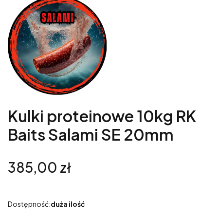
Kulki proteinowe 10kg RK
Baits Salami SE 20mm
Cena
385,00 zł
Dostępność:
duża ilość