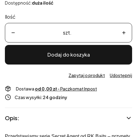
Dostępność:
duża ilość
Ilość
szt.
Dodaj do koszyka
Zapytaj o produkt
Udostępnij
Dostawa
od 0,00 zł
- Paczkomat Inpost
Czas wysyłki:
24 godziny
Opis:
Przedstawiamy serię Secret Agent od RK Baits – przynęty