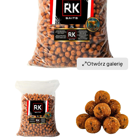
Otwórz galerię