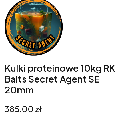
Kulki proteinowe 10kg RK
Baits Secret Agent SE
20mm
Cena
385,00 zł