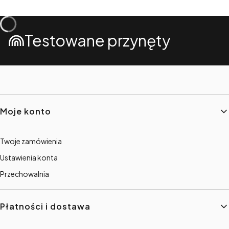
Testowane przynęty
Linki w stopce
Moje konto
Twoje zamówienia
Ustawienia konta
Przechowalnia
Płatności i dostawa