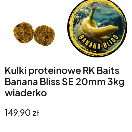
Kulki proteinowe RK Baits
Banana Bliss SE 20mm 3kg
wiaderko
Cena
149,90 zł