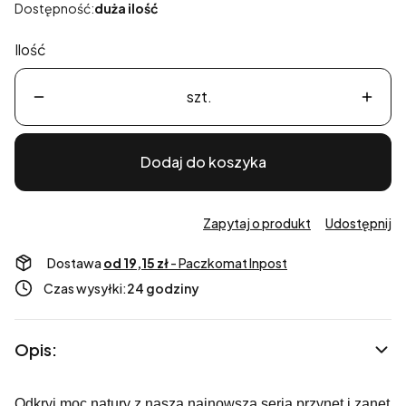
Dostępność:
duża ilość
Ilość
szt.
Dodaj do koszyka
Zapytaj o produkt
Udostępnij
Dostawa
od 19,15 zł
- Paczkomat Inpost
Czas wysyłki:
24 godziny
Opis:
Odkryj moc natury z naszą najnowszą serią przynęt i zanęt