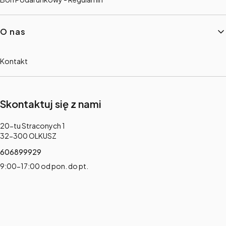
O nas
Kontakt
Skontaktuj się z nami
Adres:
20-tu Straconych 1
32-300 OLKUSZ
606899929
9:00-17:00 od pon. do pt.