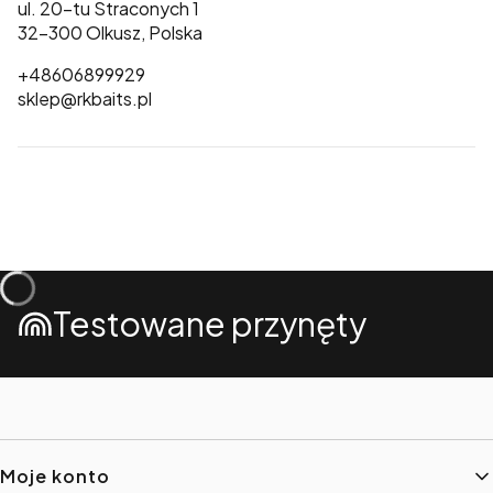
ul. 20-tu Straconych 1
32-300 Olkusz, Polska
+48606899929
sklep@rkbaits.pl
Testowane przynęty
Linki w stopce
Moje konto