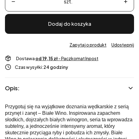
szt.
Dodaj do koszyka
Zapytaj o produkt
Udostępnij
Dostawa
od 19,15 zł
- Paczkomat Inpost
Czas wysyłki:
24 godziny
Opis:
Przygotuj się na wyjątkowe doznania wędkarskie z serią
przynęt i zanęt – Białe Wino. Inspirowana zapachem
słodkich, dojrzałych białych winogron, seria ta wprowadza
subtelny, a jednocześnie intensywny aromat, który
skutecznie przyciąga ryby i pobudza ich zmysły. Białe