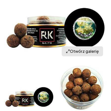
Otwórz galerię