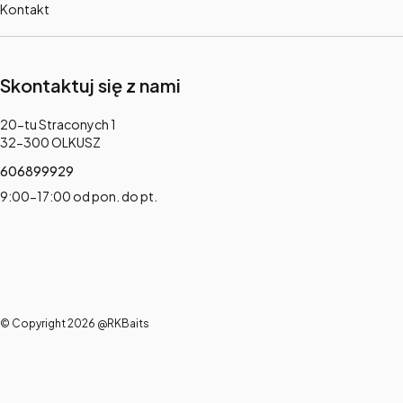
Kontakt
Skontaktuj się z nami
Adres:
20-tu Straconych 1
32-300 OLKUSZ
606899929
9:00-17:00 od pon. do pt.
© Copyright 2026 @RKBaits