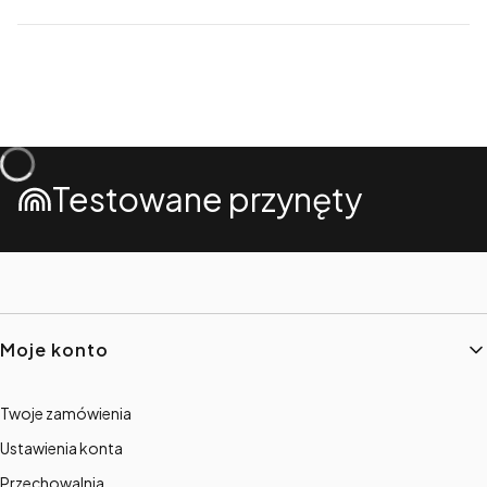
Testowane przynęty
Linki w stopce
Moje konto
Twoje zamówienia
Ustawienia konta
Przechowalnia