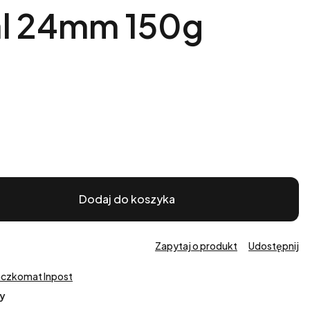
al 24mm 150g
Dodaj do koszyka
Zapytaj o produkt
Udostępnij
aczkomat Inpost
y