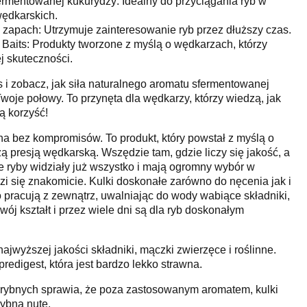
ermentowanej kukurydzy: Idealny do przyciągania ryb w
ędkarskich.
 zapach: Utrzymuje zainteresowanie ryb przez dłuższy czas.
Baits: Produkty tworzone z myślą o wędkarzach, którzy
 skuteczności.
i zobacz, jak siła naturalnego aromatu sfermentowanej
oje połowy. To przynęta dla wędkarzy, którzy wiedzą, jak
ą korzyść!
ona bez kompromisów. To produkt, który powstał z myślą o
ą presją wędkarską. Wszędzie tam, gdzie liczy się jakość, a
zie ryby widziały już wszystko i mają ogromny wybór w
zi się znakomicie. Kulki doskonałe zarówno do nęcenia jak i
 pracują z zewnątrz, uwalniając do wody wabiące składniki,
ój kształt i przez wiele dni są dla ryb doskonałym
jwyższej jakości składniki, mączki zwierzęce i roślinne.
edigest, która jest bardzo lekko strawna.
ybnych sprawia, że poza zastosowanym aromatem, kulki
ybną nutę.