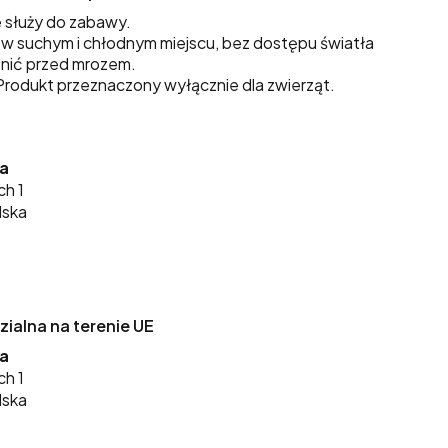
 służy do zabawy.
 suchym i chłodnym miejscu, bez dostępu światła
nić przed mrozem.
rodukt przeznaczony wyłącznie dla zwierząt.
ka
ch 1
lska
alna na terenie UE
ka
ch 1
lska