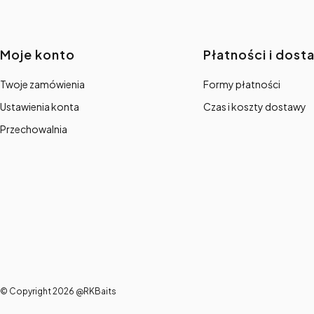
Linki w stopce
Moje konto
Płatności i dost
Twoje zamówienia
Formy płatności
Ustawienia konta
Czas i koszty dostawy
Przechowalnia
© Copyright 2026 @RKBaits