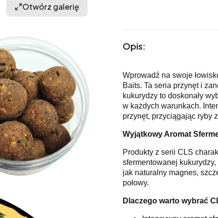
Otwórz galerię
Opis:
Wprowadź na swoje łowisko 
Baits. Ta seria przynęt i z
kukurydzy to doskonały wy
w każdych warunkach. Inten
przynęt, przyciągając ryby z
Wyjątkowy Aromat Sferm
Produkty z serii CLS char
sfermentowanej kukurydzy, 
jak naturalny magnes, szcz
połowy.
Dlaczego warto wybrać C