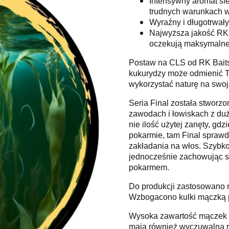
Intensywny aromat sf
trudnych warunkach w
Wyraźny i długotrwały
Najwyższa jakość RK 
oczekują maksymalnej
Postaw na CLS od RK Baits 
kukurydzy może odmienić Tw
wykorzystać naturę na swoj
Seria Final została stworz
zawodach i łowiskach z duż
nie ilość użytej zanęty, gd
pokarmie, tam Final sprawd
zakładania na włos. Szybko
jednocześnie zachowując sw
pokarmem.
Do produkcji zastosowano na
Wzbogacono kulki mączką pr
Wysoka zawartość mączek r
mają również wyczuwalną r