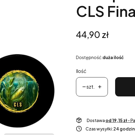
CLS Fin
Cena
44,90 zł
Dostępność:
duża ilość
Ilość
szt.
Dostawa
od 19,15 zł
- P
Czas wysyłki:
24 godzin