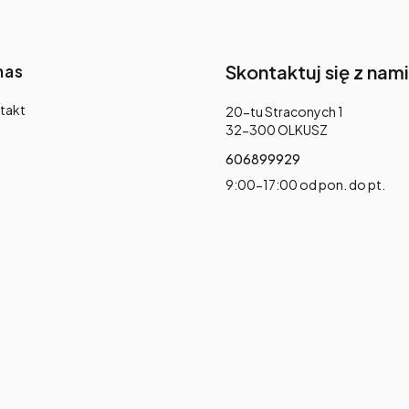
nas
Skontaktuj się z nami
takt
Adres:
20-tu Straconych 1
32-300 OLKUSZ
606899929
9:00-17:00 od pon. do pt.