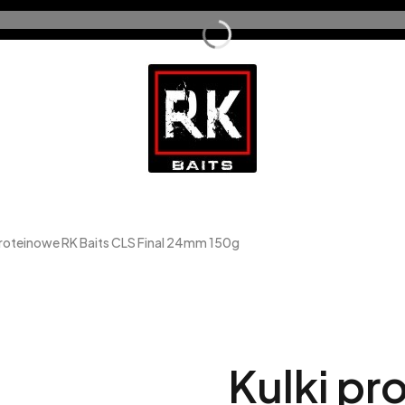
proteinowe RK Baits CLS Final 24mm 150g
Kulki pr