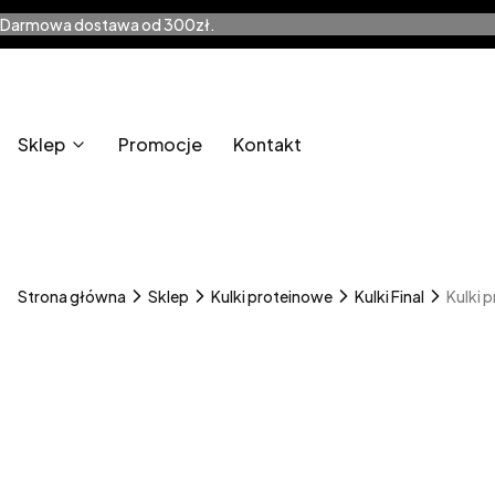
Darmowa dostawa od 300zł.
Sklep
Promocje
Kontakt
Strona główna
Sklep
Kulki proteinowe
Kulki Final
Kulki 