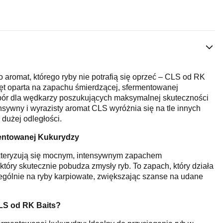
aromat, którego ryby nie potrafią się oprzeć – CLS od RK
anęt oparta na zapachu śmierdzącej, sfermentowanej
bór dla wędkarzy poszukujących maksymalnej skuteczności
sywny i wyrazisty aromat CLS wyróżnia się na tle innych
 dużej odległości.
entowanej Kukurydzy
akteryzują się mocnym, intensywnym zapachem
który skutecznie pobudza zmysły ryb. To zapach, który działa
ególnie na ryby karpiowate, zwiększając szanse na udane
LS od RK Baits?