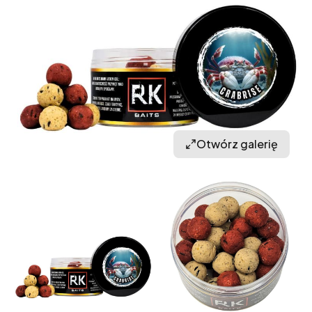
Otwórz galerię