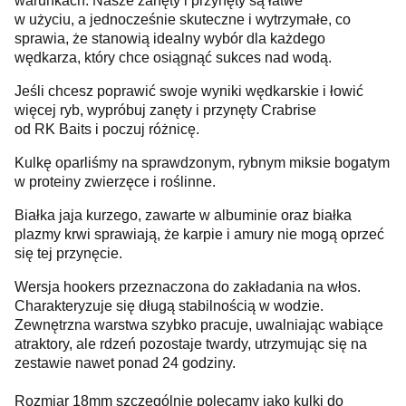
warunkach. Nasze zanęty i przynęty są łatwe
w użyciu, a jednocześnie skuteczne i wytrzymałe, co
sprawia, że stanowią idealny wybór dla każdego
wędkarza, który chce osiągnąć sukces nad wodą.
Jeśli chcesz poprawić swoje wyniki wędkarskie i łowić
więcej ryb, wypróbuj zanęty i przynęty Crabrise
od RK Baits i poczuj różnicę.
Kulkę oparliśmy na sprawdzonym, rybnym miksie bogatym
w proteiny zwierzęce i roślinne.
Białka jaja kurzego, zawarte w albuminie oraz białka
plazmy krwi sprawiają, że karpie i amury nie mogą oprzeć
się tej przynęcie.
Wersja hookers przeznaczona do zakładania na włos.
Charakteryzuje się długą stabilnością w wodzie.
Zewnętrzna warstwa szybko pracuje, uwalniając wabiące
atraktory, ale rdzeń pozostaje twardy, utrzymując się na
zestawie nawet ponad 24 godziny.
Rozmiar 18mm szczególnie polecamy jako kulki do