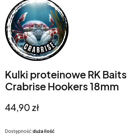
Kulki proteinowe RK Baits
Crabrise Hookers 18mm
Cena
44,90 zł
Dostępność:
duża ilość