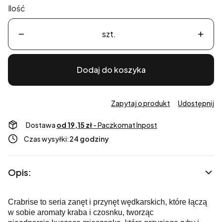
Ilość
szt.
Dodaj do koszyka
Zapytaj o produkt
Udostępnij
Dostawa
od 19,15 zł
- Paczkomat Inpost
Czas wysyłki:
24 godziny
Opis:
Crabrise to seria zanęt i przynęt wędkarskich, które łączą
w sobie aromaty kraba i czosnku, tworząc