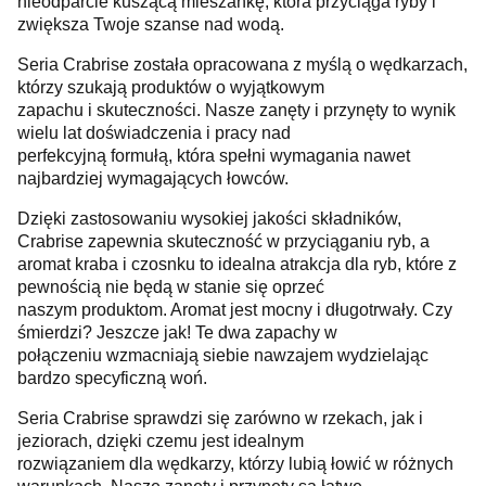
nieodparcie kuszącą mieszankę, która przyciąga ryby i
zwiększa Twoje szanse nad wodą.
Seria Crabrise została opracowana z myślą o wędkarzach,
którzy szukają produktów o wyjątkowym
zapachu i skuteczności. Nasze zanęty i przynęty to wynik
wielu lat doświadczenia i pracy nad
perfekcyjną formułą, która spełni wymagania nawet
najbardziej wymagających łowców.
Dzięki zastosowaniu wysokiej jakości składników,
Crabrise zapewnia skuteczność w przyciąganiu ryb, a
aromat kraba i czosnku to idealna atrakcja dla ryb, które z
pewnością nie będą w stanie się oprzeć
naszym produktom. Aromat jest mocny i długotrwały. Czy
śmierdzi? Jeszcze jak! Te dwa zapachy w
połączeniu wzmacniają siebie nawzajem wydzielając
bardzo specyficzną woń.
Seria Crabrise sprawdzi się zarówno w rzekach, jak i
jeziorach, dzięki czemu jest idealnym
rozwiązaniem dla wędkarzy, którzy lubią łowić w różnych