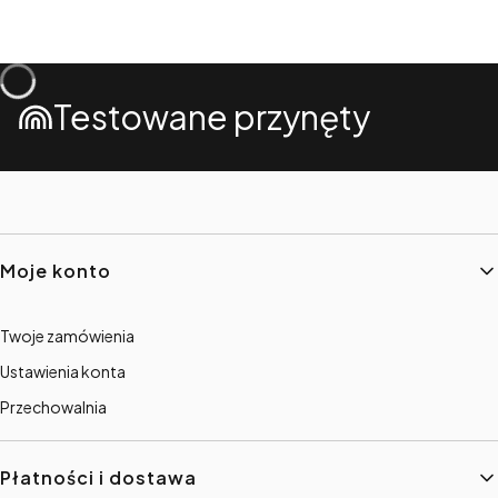
Testowane przynęty
Linki w stopce
Moje konto
Twoje zamówienia
Ustawienia konta
Przechowalnia
Płatności i dostawa