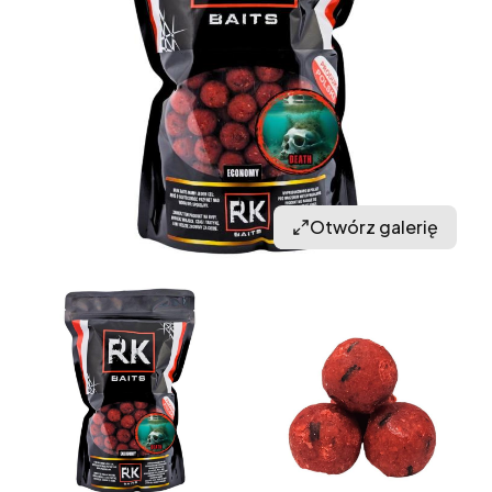
Otwórz galerię