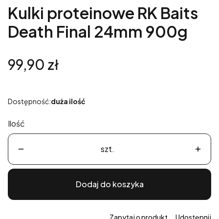
Kulki proteinowe RK Baits
Death Final 24mm 900g
Cena
99,90 zł
Dostępność:
duża ilość
Ilość
szt.
Dodaj do koszyka
Zapytaj o produkt
Udostępnij