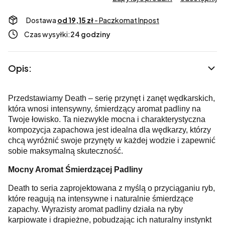
Dostawa
od 19,15 zł
- Paczkomat Inpost
Czas wysyłki:
24 godziny
Opis:
Przedstawiamy Death – serię przynęt i zanęt wędkarskich,
która wnosi intensywny, śmierdzący aromat padliny na
Twoje łowisko. Ta niezwykle mocna i charakterystyczna
kompozycja zapachowa jest idealna dla wędkarzy, którzy
chcą wyróżnić swoje przynęty w każdej wodzie i zapewnić
sobie maksymalną skuteczność.
Mocny Aromat Śmierdzącej Padliny
Death to seria zaprojektowana z myślą o przyciąganiu ryb,
które reagują na intensywne i naturalnie śmierdzące
zapachy. Wyrazisty aromat padliny działa na ryby
karpiowate i drapieżne, pobudzając ich naturalny instynkt