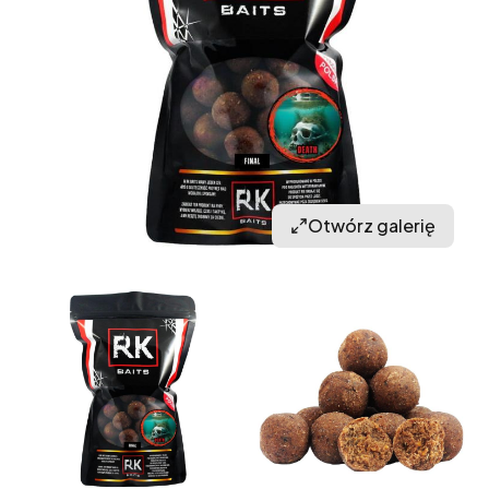
Otwórz galerię