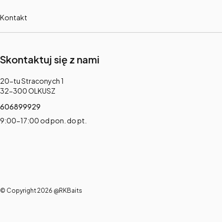
Kontakt
Skontaktuj się z nami
Adres:
20-tu Straconych 1
32-300 OLKUSZ
606899929
9:00-17:00 od pon. do pt.
© Copyright 2026 @RKBaits