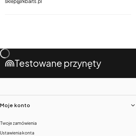
sklep@rkbaits.pl
Testowane przynęty
Linki w stopce
Moje konto
Twoje zamówienia
Ustawienia konta