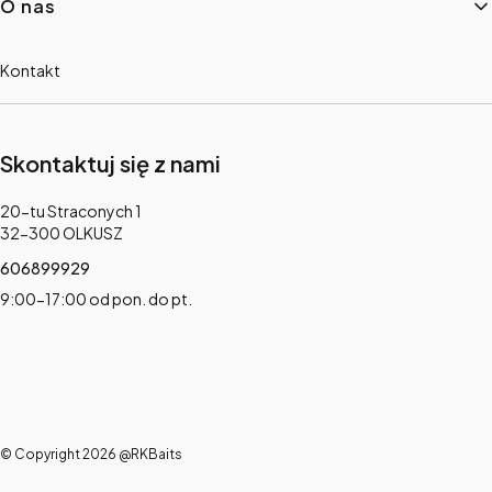
O nas
Kontakt
Skontaktuj się z nami
Adres:
20-tu Straconych 1
32-300 OLKUSZ
606899929
9:00-17:00 od pon. do pt.
© Copyright 2026 @RKBaits