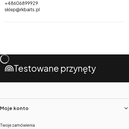
+48606899929
sklep@rkbaits.pl
Testowane przynęty
Linki w stopce
Moje konto
Twoje zamówienia