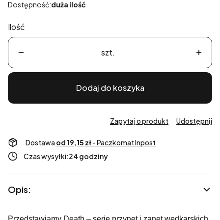
Dostępność:
duża ilość
Ilość
szt.
Dodaj do koszyka
Zapytaj o produkt
Udostępnij
Dostawa
od 19,15 zł
- Paczkomat Inpost
Czas wysyłki:
24 godziny
Opis:
Przedstawiamy Death – serię przynęt i zanęt wędkarskich,