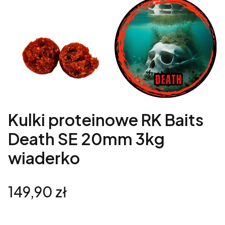
Kulki proteinowe RK Baits
Death SE 20mm 3kg
wiaderko
Cena
149,90 zł