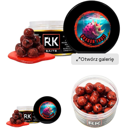
Otwórz galerię