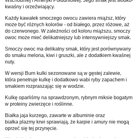
Wschodniej i Ameryki Południowej. Jego smak jest słodko-
kwaśny i orzeźwiający.
Każdy kawałek smoczego owocu zawiera miąższ, który
może być różnych kolorów - od białego, przez różowe, aż
do czerwonego. W zależności od koloru miąższu, smoczy
owoc może mieć delikatniejszy lub intensywniejszy smak.
Smoczy owoc ma delikatny smak, który jest porównywany
do smaku melona, kiwi i gruszki, ale z dodatkiem kwaśnej
nuty.
W wersji Burn kulki sezonowane są w gęstej zalewie,
która penetruje kulkę i dodatkowo wabi ryby zapachem i
smakiem rozpraszając się w wodzie.
Kulkę oparliśmy na sprawdzonym, rybnym miksie bogatym
w proteiny zwierzęce i roślinne.
Białka jaja kurzego, zawarte w albuminie oraz
białka plazmy krwi sprawiają, że karpie i amury nie mogą
oprzeć się tej przynęcie.