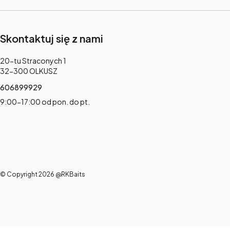
Skontaktuj się z nami
Adres:
20-tu Straconych 1
32-300 OLKUSZ
606899929
9:00-17:00 od pon. do pt.
© Copyright 2026 @RKBaits