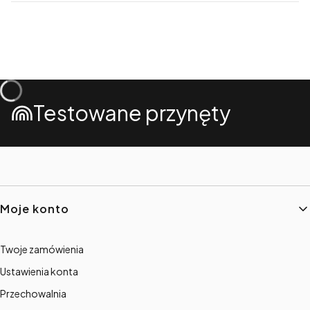
Testowane przynęty
Linki w stopce
Moje konto
Twoje zamówienia
Ustawienia konta
Przechowalnia