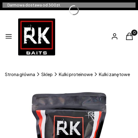
Darmowa dostawa od 300zł.
Produ
Menu
Zaloguj się
Kos
Strona główna
Sklep
Kulki proteinowe
Kulki zanętowe