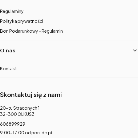
Regulaminy
Polityka prywatności
Bon Podarunkowy - Regulamin
O nas
Kontakt
Skontaktuj się z nami
Adres:
20-tu Straconych 1
32-300 OLKUSZ
606899929
9:00-17:00 od pon. do pt.