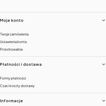
Linki w stopce
Moje konto
Twoje zamówienia
Ustawienia konta
Przechowalnia
Płatności i dostawa
Formy płatności
Czas i koszty dostawy
Informacje