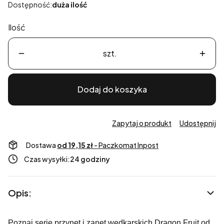
Dostępność:
duża ilość
Ilość
szt.
Dodaj do koszyka
Zapytaj o produkt
Udostępnij
Dostawa
od 19,15 zł
- Paczkomat Inpost
Czas wysyłki:
24 godziny
Opis:
Poznaj serię przynęt i zanęt wędkarskich Dragon Fruit od