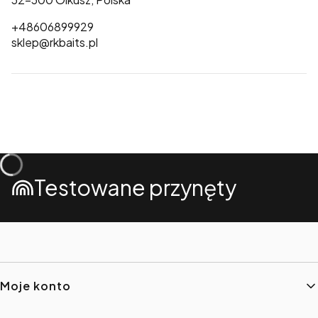
+48606899929
sklep@rkbaits.pl
Testowane przynęty
Linki w stopce
Moje konto