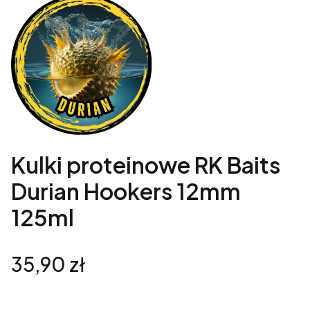
Kulki proteinowe RK Baits
Durian Hookers 12mm
125ml
Cena
35,90 zł