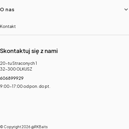
O nas
Kontakt
Skontaktuj się z nami
Adres:
20-tu Straconych 1
32-300 OLKUSZ
606899929
9:00-17:00 od pon. do pt.
© Copyright 2026 @RKBaits