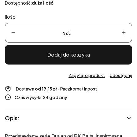
Dostępność:
duża ilość
Ilość
szt.
Dodaj do koszyka
Zapytaj o produkt
Udostępnij
Dostawa
od 19,15 zł
- Paczkomat Inpost
Czas wysyłki:
24 godziny
Opis:
Przedstawiamy serię Durian od RK Baits, inspirowaną