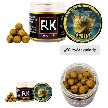
Otwórz galerię