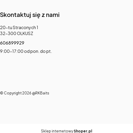
Skontaktuj się z nami
Adres:
20-tu Straconych 1
32-300 OLKUSZ
606899929
9:00-17:00 od pon. do pt.
© Copyright 2026 @RKBaits
Sklep internetowy
Shoper.pl