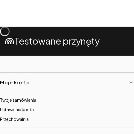
Testowane przynęty
Linki w stopce
Moje konto
Twoje zamówienia
Ustawienia konta
Przechowalnia