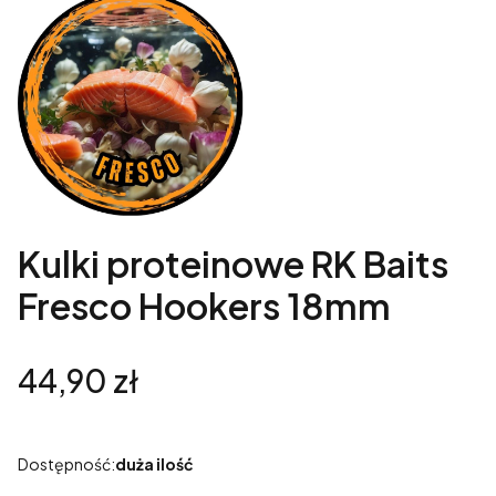
Kulki proteinowe RK Baits
Fresco Hookers 18mm
Cena
44,90 zł
Dostępność:
duża ilość