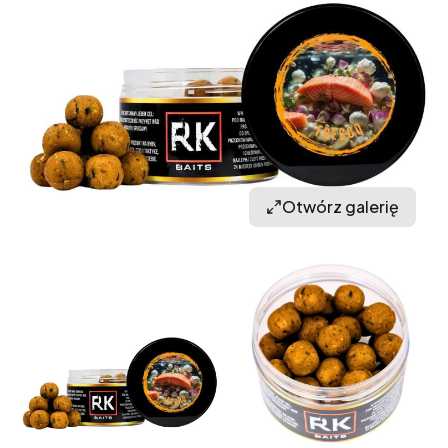
Otwórz galerię