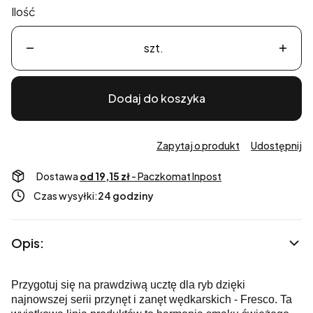
Ilość
szt.
Dodaj do koszyka
Zapytaj o produkt
Udostępnij
Dostawa
od 19,15 zł
- Paczkomat Inpost
Czas wysyłki:
24 godziny
Opis:
Przygotuj się na prawdziwą ucztę dla ryb dzięki
najnowszej serii przynęt i zanęt wędkarskich - Fresco. Ta