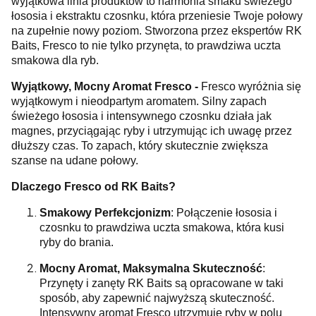
wyjątkowa linia produktów to harmonia smaku świeżego
łososia i ekstraktu czosnku, która przeniesie Twoje połowy
na zupełnie nowy poziom. Stworzona przez ekspertów RK
Baits, Fresco to nie tylko przynęta, to prawdziwa uczta
smakowa dla ryb.
Wyjątkowy, Mocny Aromat Fresco -
Fresco wyróżnia się
wyjątkowym i nieodpartym aromatem. Silny zapach
świeżego łososia i intensywnego czosnku działa jak
magnes, przyciągając ryby i utrzymując ich uwagę przez
dłuższy czas. To zapach, który skutecznie zwiększa
szanse na udane połowy.
Dlaczego Fresco od RK Baits?
Smakowy Perfekcjonizm
: Połączenie łososia i
czosnku to prawdziwa uczta smakowa, która kusi
ryby do brania.
Mocny Aromat, Maksymalna Skuteczność
:
Przynęty i zanęty RK Baits są opracowane w taki
sposób, aby zapewnić najwyższą skuteczność.
Intensywny aromat Fresco utrzymuje ryby w polu