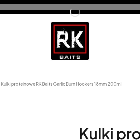
Kulki proteinowe RK Baits Garlic Burn Hookers 18mm 200ml
Kulki pr