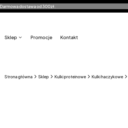
Darmowa dostawa od 300zł.
Sklep
Promocje
Kontakt
Strona główna
Sklep
Kulki proteinowe
Kulki haczykowe