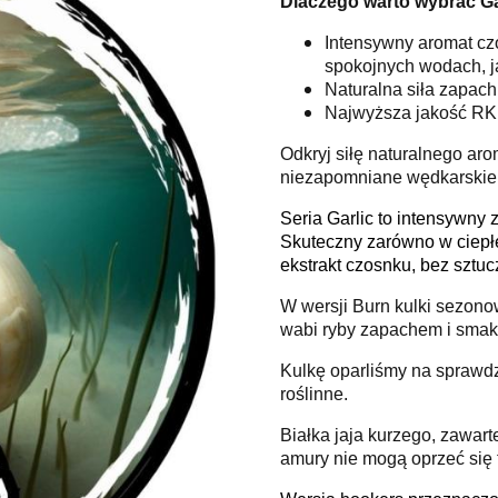
Dlaczego warto wybrać Ga
Intensywny aromat cz
spokojnych wodach, j
Naturalna siła zapach
Najwyższa jakość RK B
Odkryj siłę naturalnego aro
niezapomniane wędkarskie e
Seria Garlic to intensywny
Skuteczny zarówno w ciepłe
ekstrakt czosnku, bez sztu
W wersji Burn kulki sezono
wabi ryby zapachem i smak
Kulkę oparliśmy na sprawd
roślinne.
Białka jaja kurzego, zawart
amury nie mogą oprzeć się t