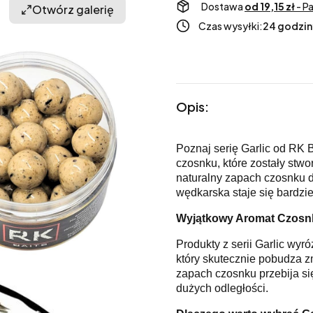
Dostawa
od 19,15 zł
- P
Otwórz galerię
Czas wysyłki:
24 godzin
Opis:
Poznaj serię Garlic od RK 
czosnku, które zostały stw
naturalny zapach czosnku d
wędkarska staje się bardzie
Wyjątkowy Aromat Czosn
Produkty z serii Garlic wy
który skutecznie pobudza zm
zapach czosnku przebija si
dużych odległości.