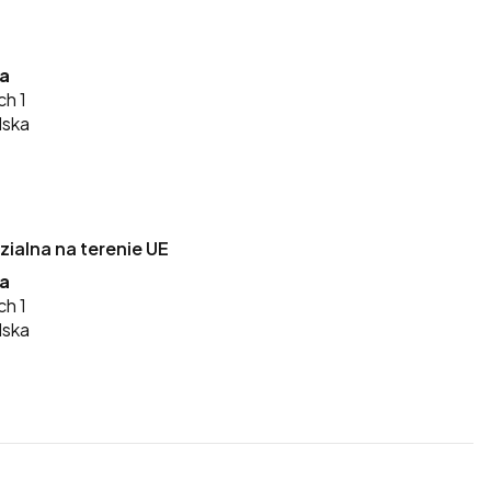
ka
ch 1
lska
alna na terenie UE
ka
ch 1
lska