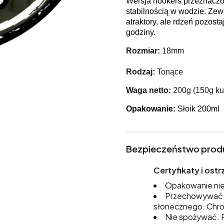
Wersja hookers przeznaczon
stabilnością w wodzie. Zew
atraktory, ale rdzeń pozost
godziny.
Rozmiar:
18mm
Rodzaj:
Tonące
Waga netto:
200g (150g kul
Opakowanie:
Słoik 200ml
Bezpieczeństwo prod
Certyfikaty i os
Opakowanie nie
Przechowywać w
słonecznego. Chro
Nie spożywać. P