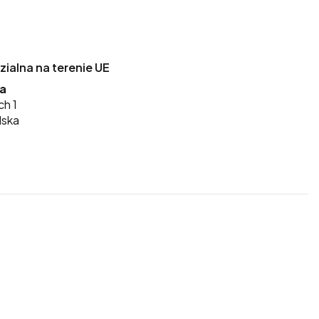
alna na terenie UE
ka
ch 1
lska