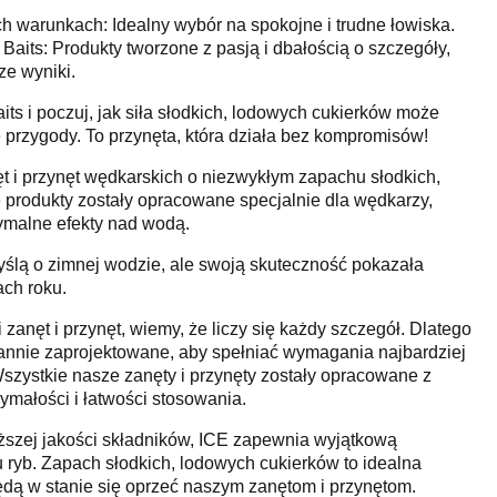
h warunkach: Idealny wybór na spokojne i trudne łowiska.
aits: Produkty tworzone z pasją i dbałością o szczegóły,
ze wyniki.
ts i poczuj, jak siła słodkich, lodowych cukierków może
przygody. To przynęta, która działa bez kompromisów!
ęt i przynęt wędkarskich o niezwykłym zapachu słodkich,
produkty zostały opracowane specjalnie dla wędkarzy,
ymalne efekty nad wodą.
yślą o zimnej wodzie, ale swoją skuteczność pokazała
ach roku.
 zanęt i przynęt, wiemy, że liczy się każdy szczegół. Dlatego
rannie zaprojektowane, aby spełniać wymagania najbardziej
zystkie nasze zanęty i przynęty zostały opracowane z
ymałości i łatwości stosowania.
ższej jakości składników, ICE zapewnia wyjątkową
 ryb. Zapach słodkich, lodowych cukierków to idealna
 będą w stanie się oprzeć naszym zanętom i przynętom.