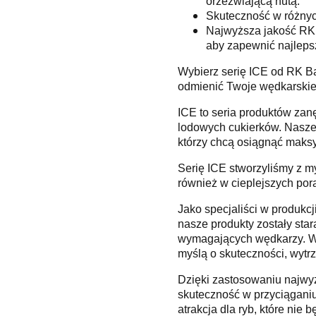
orzeźwiającą nutą.
Skuteczność w różnyc
Najwyższa jakość RK B
aby zapewnić najleps
Wybierz serię ICE od RK Bai
odmienić Twoje wędkarskie 
ICE to seria produktów zan
lodowych cukierków. Nasze 
którzy chcą osiągnąć maks
Serię ICE stworzyliśmy z m
również w cieplejszych por
Jako specjaliści w produkcji
nasze produkty zostały sta
wymagających wędkarzy. Ws
myślą o skuteczności, wytrz
Dzięki zastosowaniu najwy
skuteczność w przyciąganiu
atrakcja dla ryb, które nie