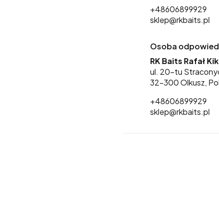
+48606899929
sklep@rkbaits.pl
Osoba odpowiedzi
RK Baits Rafał Ki
ul. 20-tu Stracony
32-300 Olkusz, Po
+48606899929
sklep@rkbaits.pl