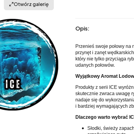
Otwórz galerię
Opis:
Przenieś swoje połowy na n
przynęt i zanęt wędkarskic
który nie tylko przyciąga r
udanych połowów.
Wyjątkowy Aromat Lodow
Produkty z serii ICE wyróż
skutecznie zwraca uwagę ryb
nadaje się do wykorzystan
i bardziej wymagających zb
Dlaczego warto wybrać I
Słodki, świeży zapach