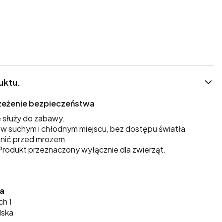
uktu.
trzeżenie bezpieczeństwa
 służy do zabawy.
 suchym i chłodnym miejscu, bez dostępu światła
nić przed mrozem.
rodukt przeznaczony wyłącznie dla zwierząt.
ka
ch 1
lska