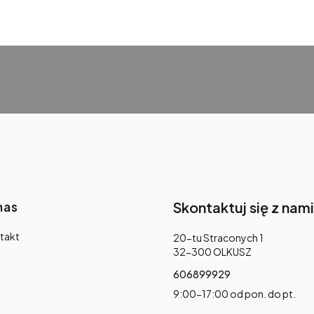
nas
Skontaktuj się z nami
takt
Adres:
20-tu Straconych 1
32-300 OLKUSZ
606899929
9:00-17:00 od pon. do pt.