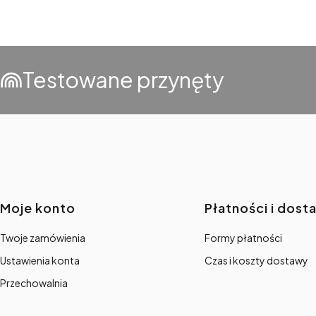
Testowane przynęty
Linki w stopce
Moje konto
Płatności i dost
Twoje zamówienia
Formy płatności
Ustawienia konta
Czas i koszty dostawy
Przechowalnia