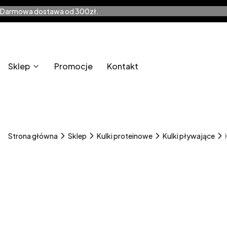
Darmowa dostawa od 300zł.
Sklep
Promocje
Kontakt
Strona główna
Sklep
Kulki proteinowe
Kulki pływające