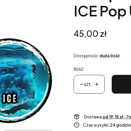
ICE Pop
Cena
45,00 zł
Dostępność:
duża ilość
Ilość
szt.
Dostawa
od 19,15 zł
- P
Czas wysyłki:
24 godzin