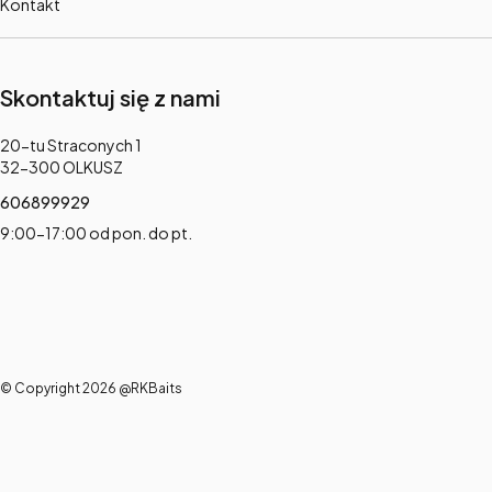
Kontakt
Skontaktuj się z nami
Adres:
20-tu Straconych 1
32-300 OLKUSZ
606899929
9:00-17:00 od pon. do pt.
© Copyright 2026 @RKBaits