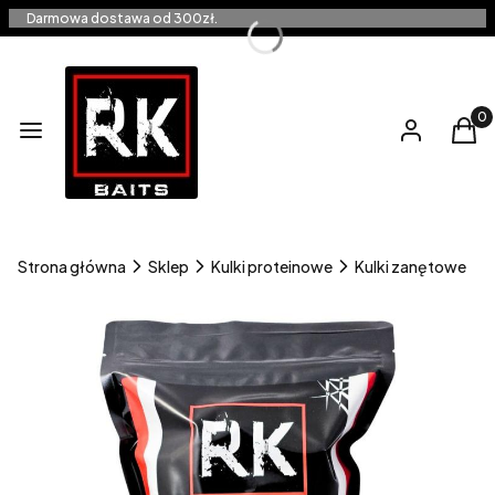
Darmowa dostawa od 300zł.
Produ
Menu
Zaloguj się
Kos
Strona główna
Sklep
Kulki proteinowe
Kulki zanętowe