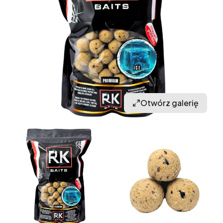
Otwórz galerię