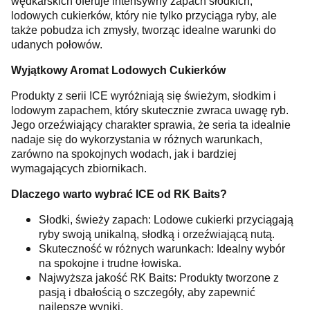
wędkarskich oferuje intensywny zapach słodkich,
lodowych cukierków, który nie tylko przyciąga ryby, ale
także pobudza ich zmysły, tworząc idealne warunki do
udanych połowów.
Wyjątkowy Aromat Lodowych Cukierków
Produkty z serii ICE wyróżniają się świeżym, słodkim i
lodowym zapachem, który skutecznie zwraca uwagę ryb.
Jego orzeźwiający charakter sprawia, że seria ta idealnie
nadaje się do wykorzystania w różnych warunkach,
zarówno na spokojnych wodach, jak i bardziej
wymagających zbiornikach.
Dlaczego warto wybrać ICE od RK Baits?
Słodki, świeży zapach: Lodowe cukierki przyciągają
ryby swoją unikalną, słodką i orzeźwiającą nutą.
Skuteczność w różnych warunkach: Idealny wybór
na spokojne i trudne łowiska.
Najwyższa jakość RK Baits: Produkty tworzone z
pasją i dbałością o szczegóły, aby zapewnić
najlepsze wyniki.