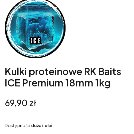
Kulki proteinowe RK Baits
ICE Premium 18mm 1kg
Cena
69,90 zł
Dostępność:
duża ilość