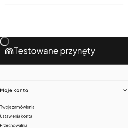
Testowane przynęty
Linki w stopce
Moje konto
Twoje zamówienia
Ustawienia konta
Przechowalnia