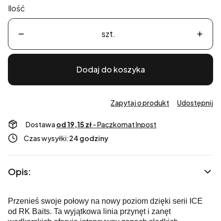
Ilość
szt.
Dodaj do koszyka
Zapytaj o produkt
Udostępnij
Dostawa
od 19,15 zł
- Paczkomat Inpost
Czas wysyłki:
24 godziny
Opis:
Przenieś swoje połowy na nowy poziom dzięki serii ICE
od RK Baits. Ta wyjątkowa linia przynęt i zanęt