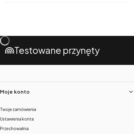
Testowane przynęty
Linki w stopce
Moje konto
Twoje zamówienia
Ustawienia konta
Przechowalnia