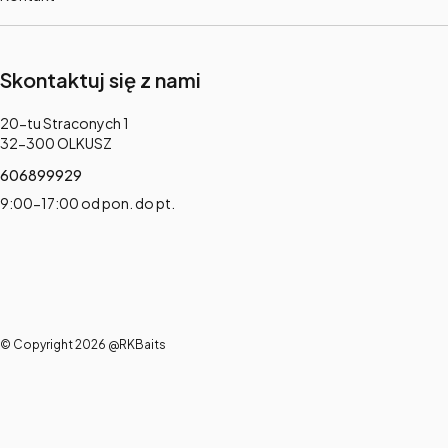
Skontaktuj się z nami
Adres:
20-tu Straconych 1
32-300 OLKUSZ
606899929
9:00-17:00 od pon. do pt.
© Copyright 2026 @RKBaits