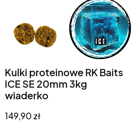
Kulki proteinowe RK Baits
ICE SE 20mm 3kg
wiaderko
Cena
149,90 zł