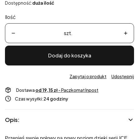
Dostępność:
duża ilość
Ilość
szt.
Dodaj do koszyka
Zapytaj o produkt
Udostępnij
Dostawa
od 19,15 zł
- Paczkomat Inpost
Czas wysyłki:
24 godziny
Opis:
Przenieś swoje połowy na nowy poziom dzięki serii ICE