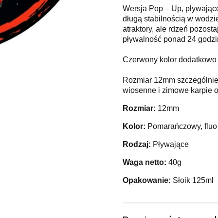
Wersja Pop – Up, pływające
długą stabilnością w wodzi
atraktory, ale rdzeń pozost
pływalność ponad 24 godzi
Czerwony kolor dodatkowo wa
Rozmiar 12mm szczególnie p
wiosenne i zimowe karpie o
Rozmiar:
12mm
Kolor:
Pomarańczowy, fluo
Rodzaj:
Pływające
Waga netto:
40g
Opakowanie:
Słoik 125ml