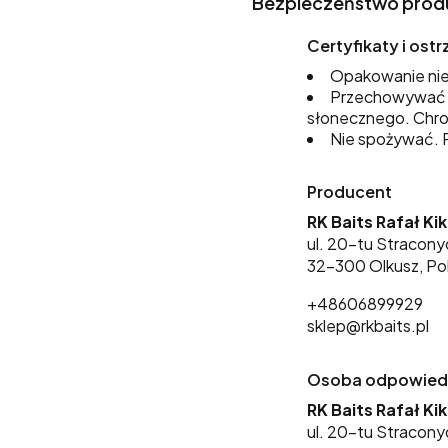
Bezpieczeństwo prod
Certyfikaty i os
Opakowanie nie
Przechowywać w
słonecznego. Chro
Nie spożywać. P
Producent
RK Baits Rafał Ki
ul. 20-tu Stracony
32-300 Olkusz, Po
+48606899929
sklep@rkbaits.pl
Osoba odpowiedzi
RK Baits Rafał Ki
ul. 20-tu Stracony