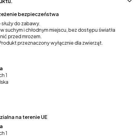
uktu.
trzeżenie bezpieczeństwa
 służy do zabawy.
 suchym i chłodnym miejscu, bez dostępu światła
nić przed mrozem.
rodukt przeznaczony wyłącznie dla zwierząt.
ka
ch 1
lska
alna na terenie UE
ka
ch 1