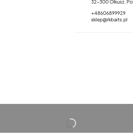
32-300 Olkusz, Po
+48606899929
sklep@rkbaits.pl