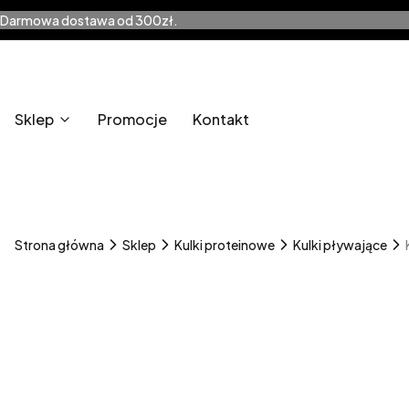
Darmowa dostawa od 300zł.
Sklep
Promocje
Kontakt
Strona główna
Sklep
Kulki proteinowe
Kulki pływające