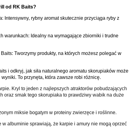
ill od RK Baits?
a: Intensywny, rybny aromat skutecznie przyciąga ryby z
h warunkach: Idealny na wymagające zbiorniki i trudne
Baits: Tworzymy produkty, na których możesz polegać w
aits i odkryj, jak siła naturalnego aromatu skorupiaków może
yniki. To przynęta, która zawsze robi różnicę.
rpie. Kryl to jeden z najlepszych atraktorów pobudzających
ch oraz smak tego skorupiaka to prawdziwy wabik na duże
onym miksie bogatym w proteiny zwierzęce i roślinne.
e w albuminie sprawiają, że karpie i amury nie mogą oprzeć