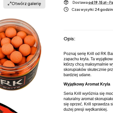
Dostawa
od 19,15 zł
- P
Otwórz galerię
Czas wysyłki:
24 godzin
Opis:
Poznaj serię Krill od RK Ba
zapachu kryla. Ta wyjątkow
którzy chcą maksymalnie wy
skorupiaków skutecznie przy
bardziej udane.
Wyjątkowy Aromat Kryla
Seria Krill wyróżnia się m
naturalny aromat skorupiakó
się oprzeć. Krill sprawdza
dużej presji wędkarskiej.