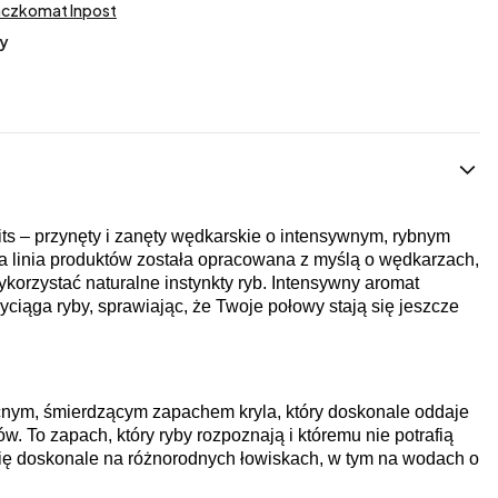
aczkomat Inpost
y
its – przynęty i zanęty wędkarskie o intensywnym, rybnym
a linia produktów została opracowana z myślą o wędkarzach,
korzystać naturalne instynkty ryb. Intensywny aromat
ciąga ryby, sprawiając, że Twoje połowy stają się jeszcze
ocnym, śmierdzącym zapachem kryla, który doskonale oddaje
w. To zapach, który ryby rozpoznają i któremu nie potrafią
 się doskonale na różnorodnych łowiskach, w tym na wodach o