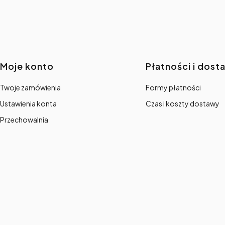
Linki w stopce
Moje konto
Płatności i dost
Twoje zamówienia
Formy płatności
Ustawienia konta
Czas i koszty dostawy
Przechowalnia