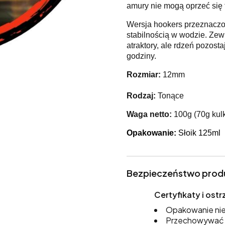
amury nie mogą oprzeć się t
Wersja hookers przeznaczon
stabilnością w wodzie. Zew
atraktory, ale rdzeń pozost
godziny.
Rozmiar:
12mm
Rodzaj:
Tonące
Waga netto:
100g (70g kulk
Opakowanie:
Słoik 125ml
Bezpieczeństwo prod
Certyfikaty i os
Opakowanie nie
Przechowywać w