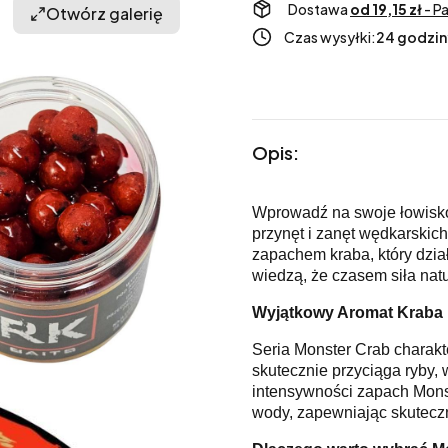
Dostawa
od 19,15 zł
- P
Otwórz galerię
Czas wysyłki:
24 godzin
Opis:
Wprowadź na swoje łowisko 
przynęt i zanęt wędkarski
zapachem kraba, który dział
wiedzą, że czasem siła natu
Wyjątkowy Aromat Kraba
Seria Monster Crab charak
skutecznie przyciąga ryby, 
intensywności zapach Monst
wody, zapewniając skutecz