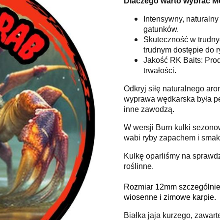
Dlaczego warto wybrać M
Intensywny, naturalny
gatunków.
Skuteczność w trudnyc
trudnym dostępie do r
Jakość RK Baits: Pro
trwałości.
Odkryj siłę naturalnego aro
wyprawa wędkarska była peł
inne zawodzą.
W wersji Burn kulki sezono
wabi ryby zapachem i smak
Kulkę oparliśmy na sprawd
roślinne.
Rozmiar 12mm szczególnie p
wiosenne i zimowe karpie.
Białka jaja kurzego, zawart