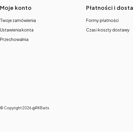
Linki w stopce
Moje konto
Płatności i dost
Twoje zamówienia
Formy płatności
Ustawienia konta
Czas i koszty dostawy
Przechowalnia
© Copyright 2026 @RKBaits