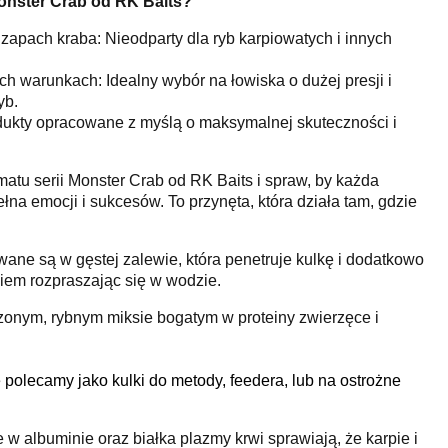
onster Crab od RK Baits?
 zapach kraba: Nieodparty dla ryb karpiowatych i innych
h warunkach: Idealny wybór na łowiska o dużej presji i
yb.
dukty opracowane z myślą o maksymalnej skuteczności i
matu serii Monster Crab od RK Baits i spraw, by każda
na emocji i sukcesów. To przynęta, która działa tam, gdzie
wane są w gęstej zalewie, która penetruje kulkę i dodatkowo
iem rozpraszając się w wodzie.
zonym, rybnym miksie bogatym w proteiny zwierzęce i
olecamy jako kulki do metody, feedera, lub na ostrożne
e w albuminie oraz białka plazmy krwi sprawiają, że karpie i