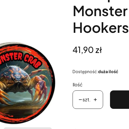
Monster
Hookers
Cena
41,90 zł
Dostępność:
duża ilość
Ilość
szt.