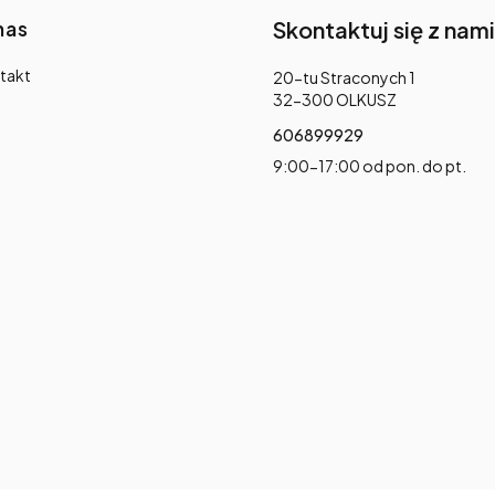
nas
Skontaktuj się z nami
takt
Adres:
20-tu Straconych 1
32-300 OLKUSZ
606899929
9:00-17:00 od pon. do pt.