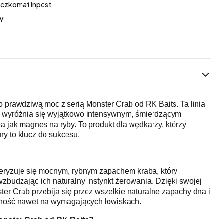
aczkomat Inpost
y
prawdziwą moc z serią Monster Crab od RK Baits. Ta linia
ch wyróżnia się wyjątkowo intensywnym, śmierdzącym
a jak magnes na ryby. To produkt dla wędkarzy, którzy
ry to klucz do sukcesu.
teryzuje się mocnym, rybnym zapachem kraba, który
wzbudzając ich naturalny instynkt żerowania. Dzięki swojej
er Crab przebija się przez wszelkie naturalne zapachy dna i
ność nawet na wymagających łowiskach.