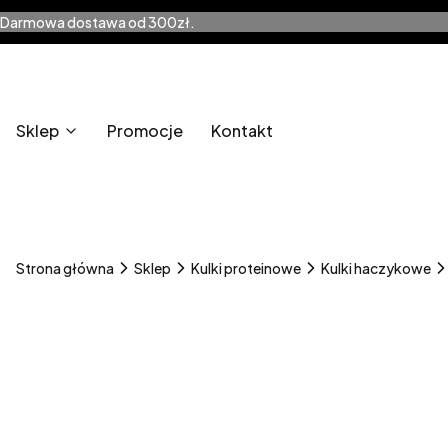
Darmowa dostawa od 300zł.
Sklep
Promocje
Kontakt
Strona główna
Sklep
Kulki proteinowe
Kulki haczykowe