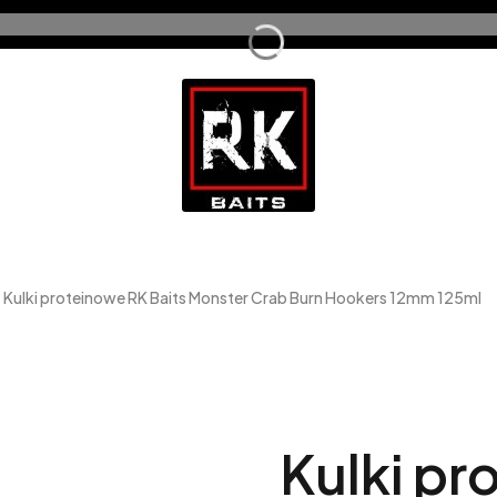
Kulki proteinowe RK Baits Monster Crab Burn Hookers 12mm 125ml
Kulki pr