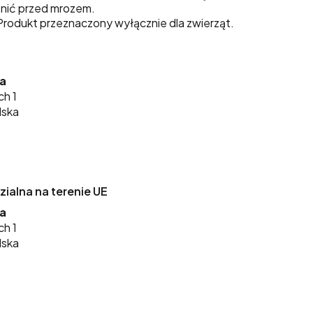
nić przed mrozem.
rodukt przeznaczony wyłącznie dla zwierząt.
ka
ch 1
lska
alna na terenie UE
ka
ch 1
lska