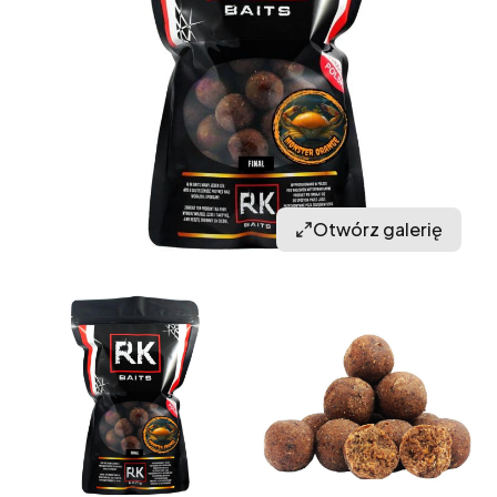
Otwórz galerię