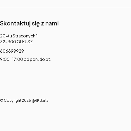
Skontaktuj się z nami
Adres:
20-tu Straconych 1
32-300 OLKUSZ
606899929
9:00-17:00 od pon. do pt.
© Copyright 2026 @RKBaits