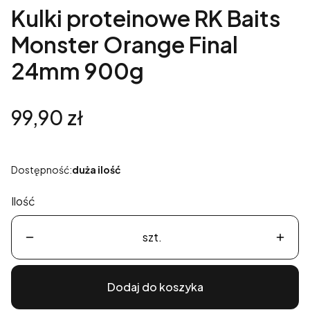
Kulki proteinowe RK Baits
Monster Orange Final
24mm 900g
Cena
99,90 zł
Dostępność:
duża ilość
Ilość
szt.
Dodaj do koszyka