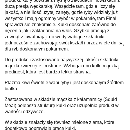
produkt, który powstał z myślą o zawodach i łowiskach z
dużą presją wędkarską. Wszędzie tam, gdzie liczy się
jakość, a nie ilość użytej zanęty, gdzie ryby widziały już
wszystko i mają ogromny wybór w pokarmie, tam Final
sprawdzi się znakomicie. Kulki doskonałe zarówno do
nęcenia jak i zakładania na włos. Szybko pracują z
zewnątrz, uwalniając do wody wabiące składniki,
jednocześnie zachowując swój kształt i przez wiele dni są
dla ryb doskonałym pokarmem.
Do produkcji zastosowano najwyższej jakości składniki,
mączki zwierzęce i roślinne. Wzbogacono kulki mączką
predigest, która jest bardzo lekko strawna.
Plazma krwi świetnie wabi ryby i jest doskonałym źródłem
białka.
Zastosowana w składzie mączka z kałamarnicy (Squid
Meal) polepsza strukturę kulki oraz uzupełnia produkt w
wartości odżywcze.
W składzie znalazły się również mielone ziarna, które
dodatkowo poprawiają pracę kulki.