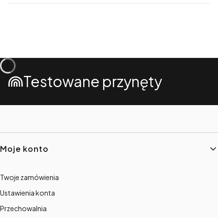
Testowane przynęty
Linki w stopce
Moje konto
Twoje zamówienia
Ustawienia konta
Przechowalnia