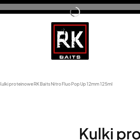
Kulki proteinowe RK Baits Nitro Fluo Pop Up 12mm 125ml
Kulki pr