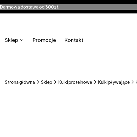
Darmowa dostawa od 300zł.
Sklep
Promocje
Kontakt
Strona główna
Sklep
Kulki proteinowe
Kulki pływające