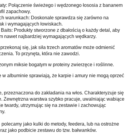
aty: Połączenie świeżego i wędzonego łososia z bananem
fil zapachowy.
ch warunkach: Doskonale sprawdza się zarówno na
ak i wymagających łowiskach.
aits: Produkty stworzone z dbałością o każdy detal, aby
m nawet najbardziej wymagających wędkarzy.
 przekonaj się, jak siła trzech aromatów może odmienić
enia. To przynęta, która nie zawodzi.
onym miksie bogatym w proteiny zwierzęce i roślinne.
e w albuminie sprawiają, że karpie i amury nie mogą oprzeć
, przeznaczona do zakładania na włos. Charakteryzuje się
e. Zewnętrzna warstwa szybko pracuje, uwalniając wabiące
aje twardy, utrzymując się na zestawie i zachowując
ny.
olecamy jako kulki do metody, feedera, lub na ostrożne
raz jako podbicie zestawu do tzw. bałwanków.