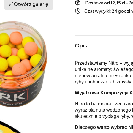
Dostawa
od 19,15 zł
- P
Otwórz galerię
Czas wysyłki:
24 godzin
Opis:
Przedstawiamy Nitro – wyjąt
unikalne aromaty: świeżego
niepowtarzalna mieszanka 
ryby i pobudzać ich zmysły
Wyjątkowa Kompozycja 
Nitro to harmonia trzech ar
wyrazista nuta wędzonego ł
skutecznie przyciąga ryby, 
Dlaczego warto wybrać Ni