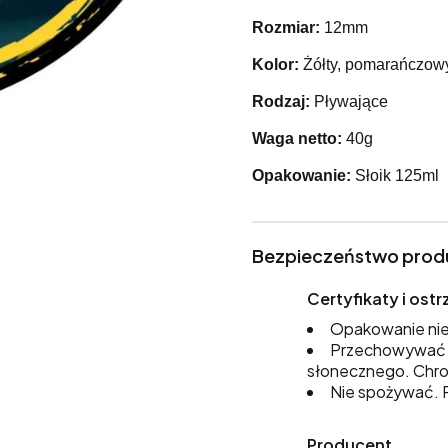
Rozmiar:
12mm
Kolor:
Żółty, pomarańczowy
Rodzaj:
Pływające
Waga netto:
40g
Opakowanie:
Słoik 125ml
Bezpieczeństwo prod
Certyfikaty i os
Opakowanie nie
Przechowywać w
słonecznego. Chro
Nie spożywać. P
Producent