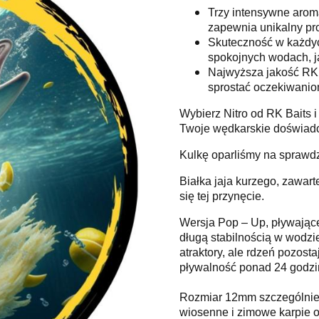
Trzy intensywne arom
zapewnia unikalny pro
Skuteczność w każdy
spokojnych wodach, j
Najwyższa jakość RK B
sprostać oczekiwanio
Wybierz Nitro od RK Baits i
Twoje wędkarskie doświadcz
Kulkę oparliśmy na sprawdz
Białka jaja kurzego, zawart
się tej przynęcie.
Wersja Pop – Up, pływające
długą stabilnością w wodzi
atraktory, ale rdzeń pozost
pływalność ponad 24 godzi
Rozmiar 12mm szczególnie p
wiosenne i zimowe karpie o