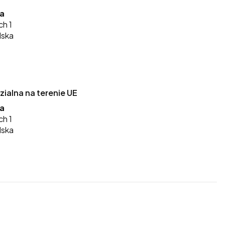
ka
ch 1
lska
alna na terenie UE
ka
ch 1
lska