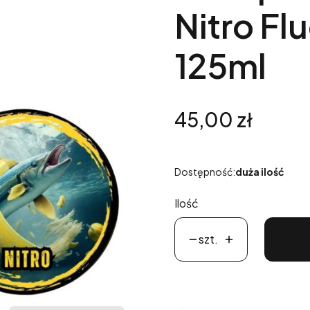
Nitro F
125ml
Cena
45,00 zł
Dostępność:
duża ilość
Ilość
szt.