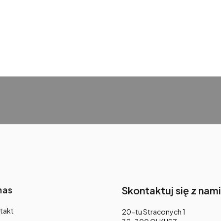
nas
Skontaktuj się z nami
takt
Adres:
20-tu Straconych 1