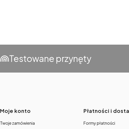
Testowane przynęty
Linki w stopce
Moje konto
Płatności i dost
Twoje zamówienia
Formy płatności