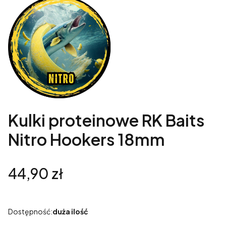
Kulki proteinowe RK Baits
Nitro Hookers 18mm
Cena
44,90 zł
Dostępność:
duża ilość