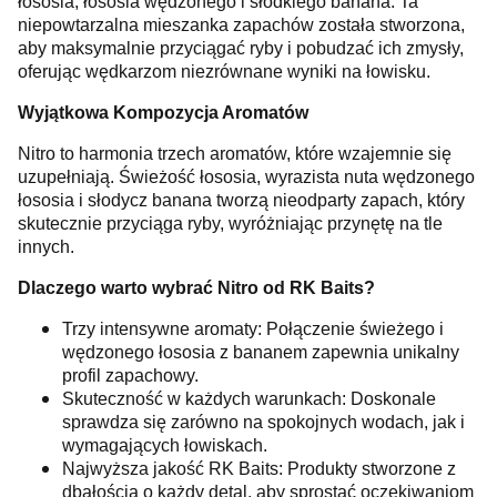
łososia, łososia wędzonego i słodkiego banana. Ta
niepowtarzalna mieszanka zapachów została stworzona,
aby maksymalnie przyciągać ryby i pobudzać ich zmysły,
oferując wędkarzom niezrównane wyniki na łowisku.
Wyjątkowa Kompozycja Aromatów
Nitro to harmonia trzech aromatów, które wzajemnie się
uzupełniają. Świeżość łososia, wyrazista nuta wędzonego
łososia i słodycz banana tworzą nieodparty zapach, który
skutecznie przyciąga ryby, wyróżniając przynętę na tle
innych.
Dlaczego warto wybrać Nitro od RK Baits?
Trzy intensywne aromaty: Połączenie świeżego i
wędzonego łososia z bananem zapewnia unikalny
profil zapachowy.
Skuteczność w każdych warunkach: Doskonale
sprawdza się zarówno na spokojnych wodach, jak i
wymagających łowiskach.
Najwyższa jakość RK Baits: Produkty stworzone z
dbałością o każdy detal, aby sprostać oczekiwaniom