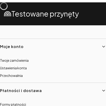
Testowane przynęty
Linki w stopce
Moje konto
Twoje zamówienia
Ustawienia konta
Przechowalnia
Płatności i dostawa
Formy płatności