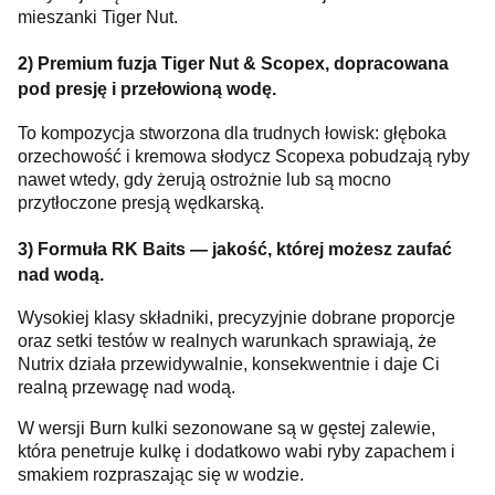
mieszanki Tiger Nut.
2) Premium fuzja Tiger Nut & Scopex, dopracowana
pod presję i przełowioną wodę.
To kompozycja stworzona dla trudnych łowisk: głęboka
orzechowość i kremowa słodycz Scopexa pobudzają ryby
nawet wtedy, gdy żerują ostrożnie lub są mocno
przytłoczone presją wędkarską.
3) Formuła RK Baits — jakość, której możesz zaufać
nad wodą.
Wysokiej klasy składniki, precyzyjnie dobrane proporcje
oraz setki testów w realnych warunkach sprawiają, że
Nutrix działa przewidywalnie, konsekwentnie i daje Ci
realną przewagę nad wodą.
W wersji Burn kulki sezonowane są w gęstej zalewie,
która penetruje kulkę i dodatkowo wabi ryby zapachem i
smakiem rozpraszając się w wodzie.