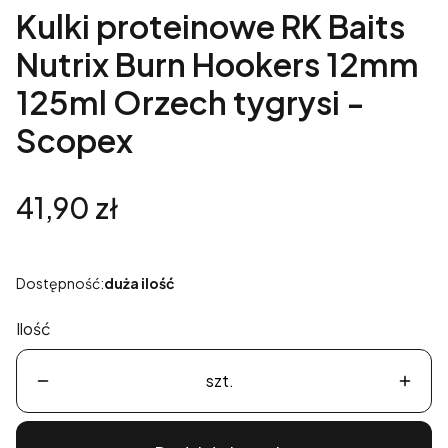
Kulki proteinowe RK Baits
Nutrix Burn Hookers 12mm
125ml Orzech tygrysi -
Scopex
Cena
41,90 zł
Dostępność:
duża ilość
Ilość
szt.