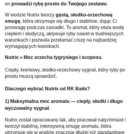
on
prowadzi rybę prosto do Twojego zestawu
.
W wodzie Nutrix tworzy
gęstą, słodko-orzechową
smugę
, która utrzymuje się długo i stabilnie, dając Ci
przewagę podczas zasiadki. To aromat, który otula wodę
ciepłem i słodyczą, aktywuje ryby nawet w trudniejszych
warunkach i pozwala przełamać ciszę na najbardziej
wymagających łowiskach.
Nutrix = Moc orzecha tygrysiego i scopexu.
Ciepły, kremowy, słodko-orzechowy sygnał, który ryby po
prostu muszą sprawdzić.
Dlaczego wybrać Nutrix od RK Baits?
1) Maksymalna moc aromatu — ciepły, słodki i długo
wyczuwalny sygnał.
Nutrix został opracowany tak, aby pracował natychmiast i
tworzył stabilną, intensywną smugę aromatu, która
utrzymuje się w wodzie znacznie dłużej niż standardowe