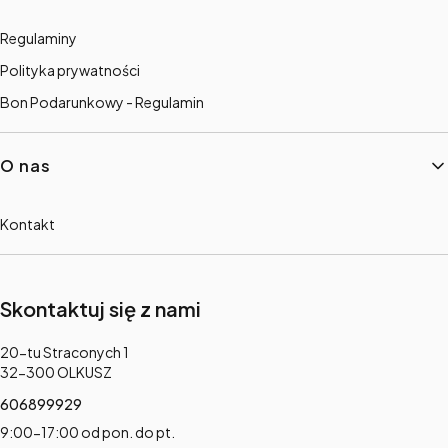
Regulaminy
Polityka prywatności
Bon Podarunkowy - Regulamin
O nas
Kontakt
Skontaktuj się z nami
Adres:
20-tu Straconych 1
32-300 OLKUSZ
606899929
9:00-17:00 od pon. do pt.