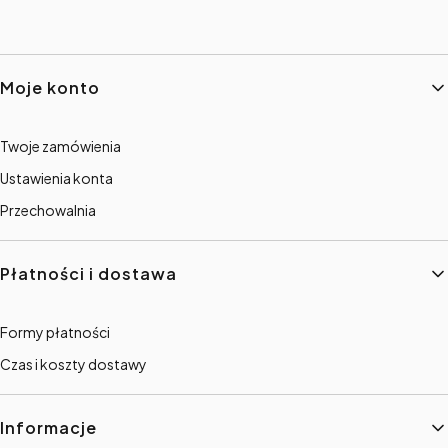
Linki w stopce
Moje konto
Twoje zamówienia
Ustawienia konta
Przechowalnia
Płatności i dostawa
Formy płatności
Czas i koszty dostawy
Informacje