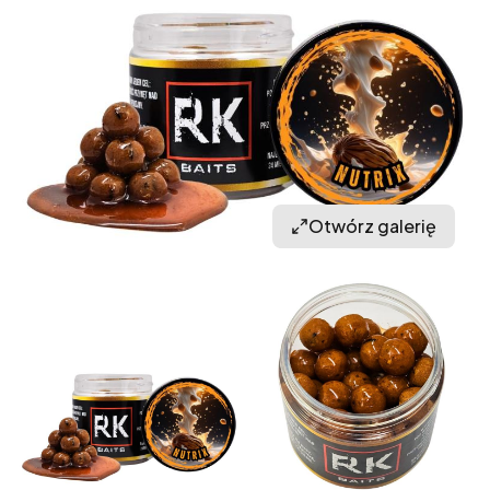
Otwórz galerię