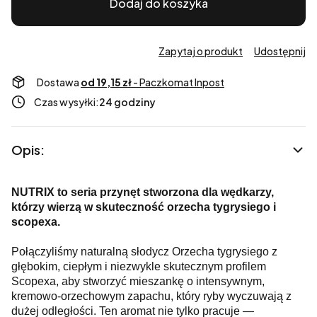
Dodaj do koszyka
Zapytaj o produkt
Udostępnij
Dostawa
od 19,15 zł
- Paczkomat Inpost
Czas wysyłki:
24 godziny
Opis:
NUTRIX to seria przynęt stworzona dla wędkarzy,
którzy wierzą w skuteczność orzecha tygrysiego i
scopexa.
Połączyliśmy naturalną słodycz Orzecha tygrysiego z
głębokim, ciepłym i niezwykle skutecznym profilem
Scopexa, aby stworzyć mieszankę o intensywnym,
kremowo-orzechowym zapachu, który ryby wyczuwają z
dużej odległości. Ten aromat nie tylko pracuje —