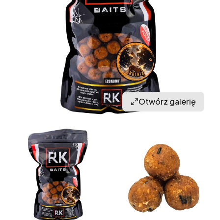
Otwórz galerię