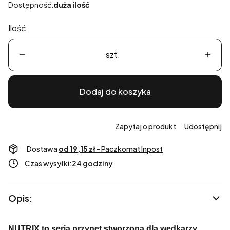
Dostępność:
duża ilość
Ilość
szt.
Dodaj do koszyka
Zapytaj o produkt
Udostępnij
Dostawa
od 19,15 zł
- Paczkomat Inpost
Czas wysyłki:
24 godziny
Opis:
NUTRIX to seria przynęt stworzona dla wędkarzy,