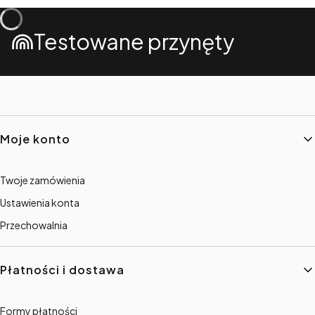
Testowane przynęty
Linki w stopce
Moje konto
Twoje zamówienia
Ustawienia konta
Przechowalnia
Płatności i dostawa
Formy płatności