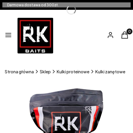
Darmowa dostawa od 300zł.
Produ
Menu
Zaloguj się
Kos
Strona główna
Sklep
Kulki proteinowe
Kulki zanętowe