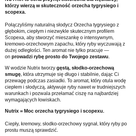
którzy wierzą w skuteczność orzecha tygrysiego i
scopexa.
Połączyliśmy naturalną słodycz Orzecha tygrysiego z
głębokim, ciepłym i niezwykle skutecznym profilem
Scopexa, aby stworzyć mieszankę o intensywnym,
kremowo-orzechowym zapachu, który ryby wyczuwają z
dużej odległości. Ten aromat nie tylko pracuje —
on
prowadzi rybę prosto do Twojego zestawu
.
W wodzie Nutrix tworzy
gęstą, słodko-orzechową
smugę
, która utrzymuje się długo i stabilnie, dając Ci
przewagę podczas zasiadki. To aromat, który otula wodę
ciepłem i słodyczą, aktywuje ryby nawet w trudniejszych
warunkach i pozwala przełamać ciszę na najbardziej
wymagających łowiskach.
Nutrix = Moc orzecha tygrysiego i scopexu.
Ciepły, kremowy, słodko-orzechowy sygnał, który ryby po
prostu muszą sprawdzić.