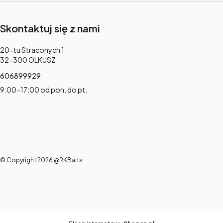
Skontaktuj się z nami
Adres:
20-tu Straconych 1
32-300 OLKUSZ
606899929
9:00-17:00 od pon. do pt.
© Copyright 2026 @RKBaits