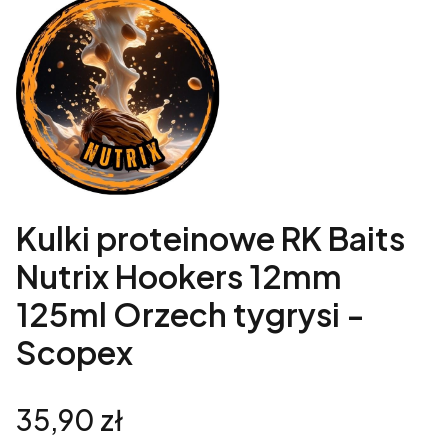
Kulki proteinowe RK Baits
Nutrix Hookers 12mm
125ml Orzech tygrysi -
Scopex
Cena
35,90 zł