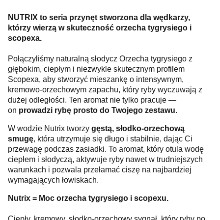
NUTRIX to seria przynęt stworzona dla wędkarzy,
którzy wierzą w skuteczność orzecha tygrysiego i
scopexa.
Połączyliśmy naturalną słodycz Orzecha tygrysiego z
głębokim, ciepłym i niezwykle skutecznym profilem
Scopexa, aby stworzyć mieszankę o intensywnym,
kremowo-orzechowym zapachu, który ryby wyczuwają z
dużej odległości. Ten aromat nie tylko pracuje —
on
prowadzi rybę prosto do Twojego zestawu
.
W wodzie Nutrix tworzy
gęstą, słodko-orzechową
smugę
, która utrzymuje się długo i stabilnie, dając Ci
przewagę podczas zasiadki. To aromat, który otula wodę
ciepłem i słodyczą, aktywuje ryby nawet w trudniejszych
warunkach i pozwala przełamać ciszę na najbardziej
wymagających łowiskach.
Nutrix = Moc orzecha tygrysiego i scopexu.
Ciepły, kremowy, słodko-orzechowy sygnał, który ryby po