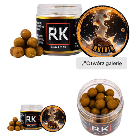
Otwórz galerię