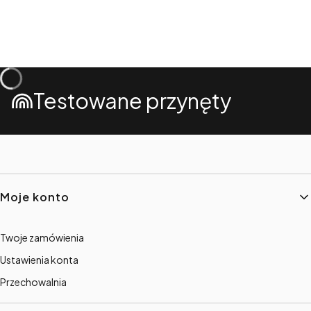
Testowane przynęty
Linki w stopce
Moje konto
Twoje zamówienia
Ustawienia konta
Przechowalnia