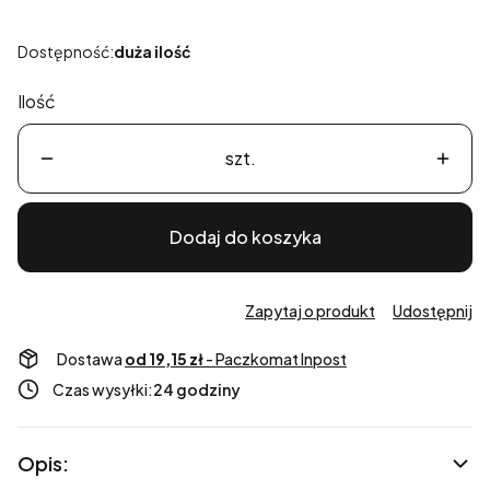
Dostępność:
duża ilość
Ilość
szt.
Dodaj do koszyka
Zapytaj o produkt
Udostępnij
Dostawa
od 19,15 zł
- Paczkomat Inpost
Czas wysyłki:
24 godziny
Opis: